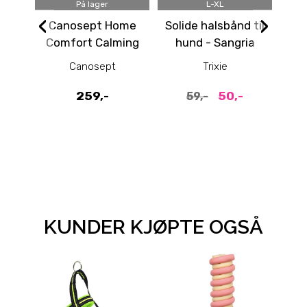
På lager
L-XL
‹
›
Canosept Home
Solide halsbånd til
Comfort Calming
hund - Sangria
C
Spray:
So
Canosept
Trixie
Beroligende spray
100 ml
259,-
50,-
59,-
KUNDER KJØPTE OGSÅ