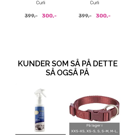
Ruby
Grønn Moss
Curli
Curli
D
300,-
300,-
399,-
399,-
KUNDER SOM SÅ PÅ DETTE
SÅ OGSÅ PÅ
På lager i
XXS-XS, XS-S, S, S-M, M-L,