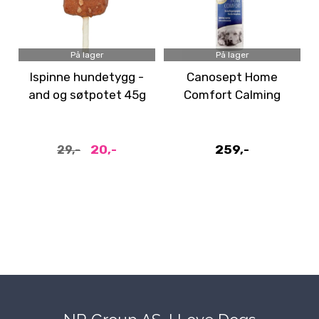
På lager
På lager
Ispinne hundetygg -
Canosept Home
and og søtpotet 45g
Comfort Calming
Spray: Beroligende
spray 100 ml
20,-
259,-
29,-