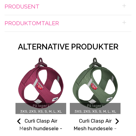
PRODUSENT
PRODUKTOMTALER
ALTERNATIVE PRODUKTER
På lager i
På lager i
3XS, 2XS, XS, S, M, L, XL
3XS, 2XS, XS, S, M, L, XL
‹
›
Curli Clasp Air
Curli Clasp Air
B
Mesh hundesele -
Mesh hundesele -
har