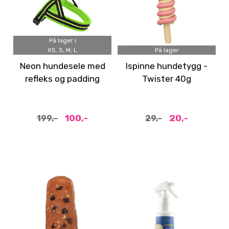
På lager i
XS, S, M, L
På lager
Neon hundesele med
Ispinne hundetygg -
refleks og padding
Twister 40g
100,-
20,-
199,-
29,-