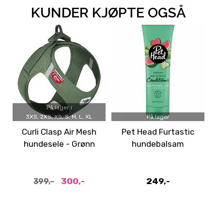
KUNDER KJØPTE OGSÅ
På lager i
3XS, 2XS, XS, S, M, L, XL
På lager
Curli Clasp Air Mesh
Pet Head Furtastic
hundesele - Grønn
hundebalsam
Moss
300,-
249,-
399,-