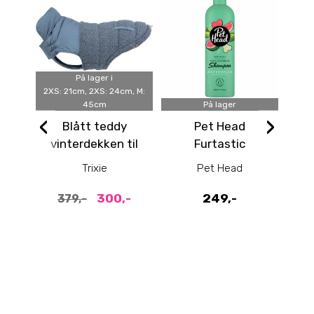
På lager i
2XS: 21cm, 2XS: 24cm, M:
45cm
På lager
‹
›
Blått teddy
Pet Head
vinterdekken til
Furtastic
hund
hundesjampo
Trixie
Pet Head
300,-
249,-
379,-