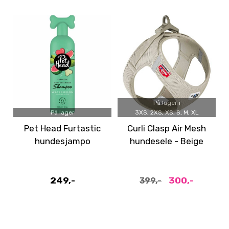
På lager i
På lager
3XS, 2XS, XS, S, M, XL
Pet Head Furtastic
Curli Clasp Air Mesh
hundesjampo
hundesele - Beige
249,-
300,-
399,-