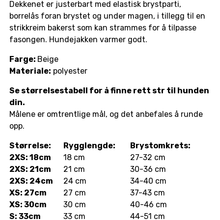
Dekkenet er justerbart med elastisk brystparti,
borrelås foran brystet og under magen, i tillegg til en
strikkreim bakerst som kan strammes for å tilpasse
fasongen. Hundejakken varmer godt.
Farge:
Beige
Materiale:
polyester
Se størrelsestabell for å finne rett str til hunden
din.
Målene er omtrentlige mål, og det anbefales å runde
opp.
Størrelse:
Rygglengde:
Brystomkrets:
2XS: 18cm
18 cm
27-32 cm
2XS: 21cm
21 cm
30-36 cm
2XS: 24cm
24 cm
34-40 cm
XS: 27cm
27 cm
37-43 cm
XS: 30cm
30 cm
40-46 cm
S: 33cm
33 cm
44-51 cm