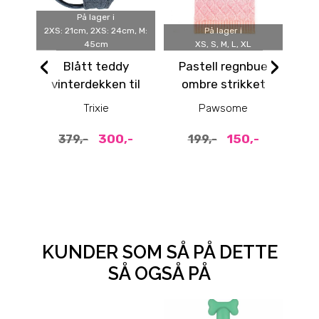
På lager i
2XS: 21cm, 2XS: 24cm, M:
På lager i
XS:
45cm
XS, S, M, L, XL
36cm
‹
›
Blått teddy
Pastell regnbue
Ro
vinterdekken til
ombre strikket
m
hund
hundegenser
Trixie
Pawsome
300,-
150,-
379,-
199,-
KUNDER SOM SÅ PÅ DETTE
SÅ OGSÅ PÅ