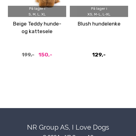
På lager i
På lager i
S, M, L, XL
XS, M-L, L-XL
Beige Teddy hunde-
Blush hundelenke
og kattesele
150,-
129,-
199,-
NR Group AS, I Love Dogs