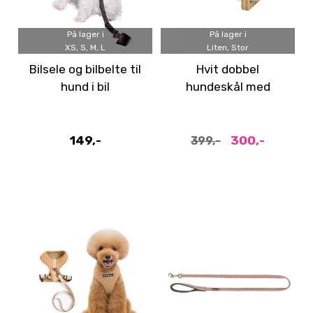
På lager i
På lager i
XS, S, M, L
Liten, Stor
Bilsele og bilbelte til
Hvit dobbel
hund i bil
hundeskål med
bambus stativ - 2 str
149,-
300,-
399,-