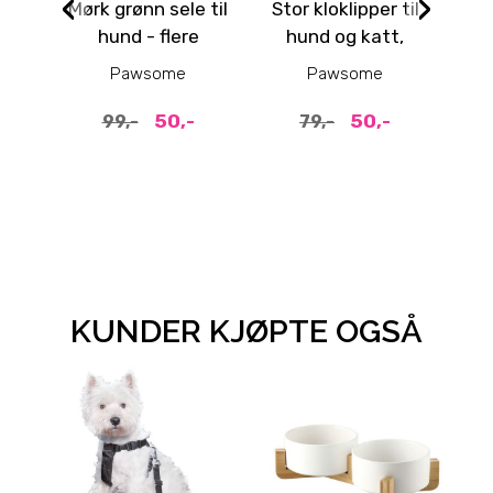
‹
›
Mørk grønn sele til
Stor kloklipper til
hund - flere
hund og katt,
størrelser
Sort/Blå
Pawsome
Pawsome
50,-
50,-
99,-
79,-
KUNDER KJØPTE OGSÅ