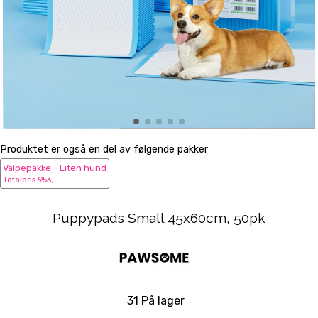
Produktet er også en del av følgende pakker
Valpepakke - Liten hund
Totalpris 953,-
Puppypads Small 45x60cm, 50pk
31 På lager