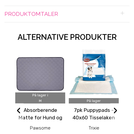
PRODUKTOMTALER
ALTERNATIVE PRODUKTER
På lager i
M
På lager
‹
›
Absorberende
7pk Puppypads -
18
Matte for Hund og
40x60 Tisselaken
mi
Katt - Gjenbruks
Pawsome
Trixie
tisseteppe /