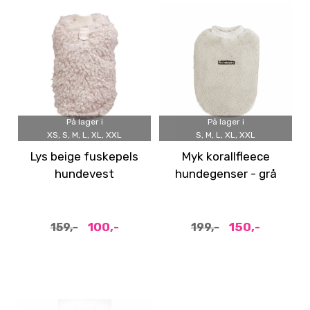
På lager i
På lager i
XS, S, M, L, XL, XXL
S, M, L, XL, XXL
Lys beige fuskepels
Myk korallfleece
hundevest
hundegenser - grå
100,-
150,-
159,-
199,-