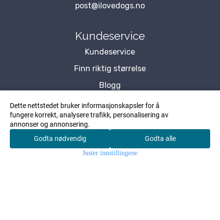
post@ilovedogs.no
Kundeservice
Kundeservice
Finn riktig størrelse
Blogg
Om Oss
Dette nettstedet bruker informasjonskapsler for å
fungere korrekt, analysere trafikk, personalisering av
Kontakt Oss
annonser og annonsering.
Forhandler
Godta nødvendig
Godta alle
0
Personvernserklæring
Juster innstillingene
Hjem
Meny
Søk
Konto
Handlekurv
Kundeklubb
Nyhetsbrev
Vil du motta NYHETER, TILBUD og INSPIRASJON