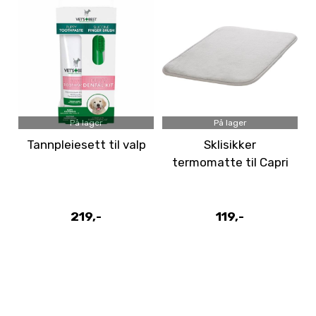
På lager
På lager
Tannpleiesett til valp
Sklisikker
termomatte til Capri
2 transportbur
219,-
119,-