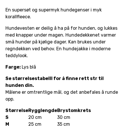
En supersøt og supermyk hundegenser i myk
korallfleece.
Hundevesten er deilig å ha på for hunden, og lukkes
med knapper under magen. Hundedekkenet varmer
små hunder på kjølige dager. Kan brukes under
regndekken ved behov. En hundejakke i moderne
teddylook.
Farge:
Lys blå
Se størrelsestabelll for å finne rett str til
hunden din.
Målene er omtrentlige mål, og det anbefales å runde
opp.
Størrelse
Rygglengde
Brystomkrets
S
20 cm
30 cm
M
25 cm
35 cm