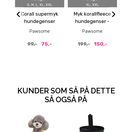
S, M, L, XL, XXL
XL, XXL
‹
›
Corall supermyk
Myk korallfleece
L
hundegenser
hundegenser -
hu
tan
i
Pawsome
Pawsome
75,-
150,-
99,-
199,-
KUNDER SOM SÅ PÅ DETTE
SÅ OGSÅ PÅ