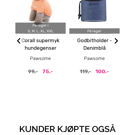
På lager i
S, M, L, XL, XXL
På lager
‹
›
Corall supermyk
Godbitholder -
Be
hundegenser
Denimblå
Pawsome
Pawsome
75,-
100,-
99,-
119,-
KUNDER KJØPTE OGSÅ