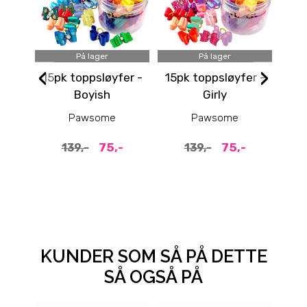
På lager
På lager
‹
›
15pk toppsløyfer -
15pk toppsløyfer -
15p
Boyish
Girly
Pawsome
Pawsome
75,-
75,-
139,-
139,-
KUNDER SOM SÅ PÅ DETTE
SÅ OGSÅ PÅ