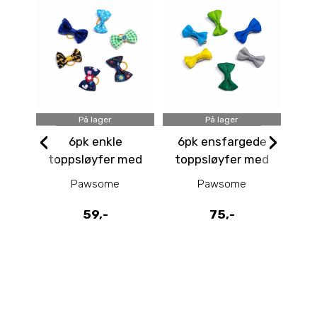
På lager
På lager
‹
›
6pk enkle
6pk ensfargede
3p
toppsløyfer med
toppsløyfer med
to
strikk - gutt
spenne -
Pawsome
Pawsome
blågrønne toner
59,-
75,-