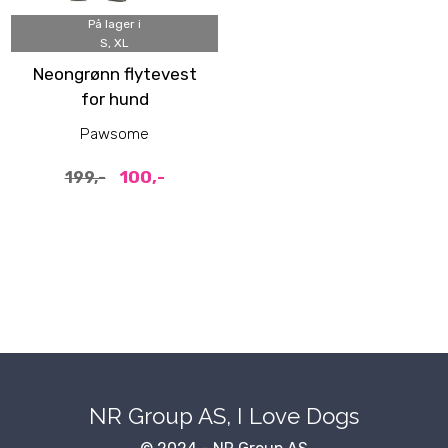
På lager i
S, XL
Neongrønn flytevest
for hund
Pawsome
100,-
199,-
NR Group AS, I Love Dogs