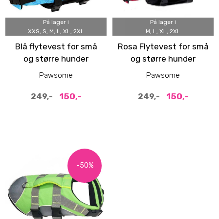
På lager i
På lager i
XXS, S, M, L, XL, 2XL
M, L, XL, 2XL
Blå flytevest for små
Rosa Flytevest for små
og større hunder
og større hunder
Pawsome
Pawsome
150,-
150,-
249,-
249,-
-50%