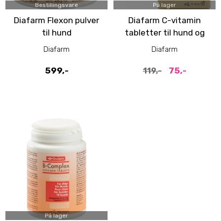
Bestillingsvare
På lager
Diafarm Flexon pulver
Diafarm C-vitamin
til hund
tabletter til hund og
katt
Diafarm
Diafarm
599,-
75,-
119,-
På lager