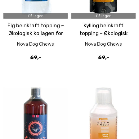
På lager
På lager
Elg beinkraft topping –
Kylling beinkraft
Økologisk kollagen for
topping – Økologisk
ledd og fordøyelse for
kollagen for ledd og
Nova Dog Chews
Nova Dog Chews
hund
fordøyelse for hund
69,-
69,-