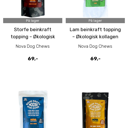
På lager
På lager
Storfe beinkraft
Lam beinkraft topping
topping – Økologisk
– Økologisk kollagen
kollagen for ledd og
for ledd og fordøyelse
Nova Dog Chews
Nova Dog Chews
fordøyelse til hund
til hund
69,-
69,-