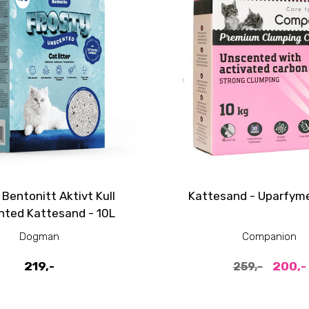
 Bentonitt Aktivt Kull
Kattesand - Uparfyme
nted Kattesand - 10L
Dogman
Companion
219,-
200,-
259,-