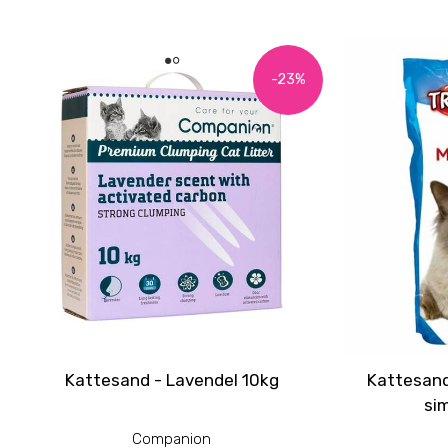
-23%
Kattesand - Lavendel 10kg
Kattesand
sim
Companion