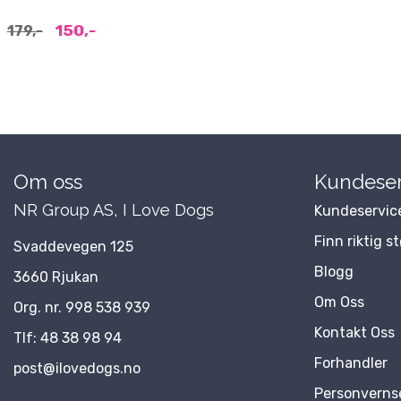
150,-
179,-
Om oss
Kundeser
NR Group AS, I Love Dogs
Kundeservic
Finn riktig s
Svaddevegen 125
Blogg
3660 Rjukan
Om Oss
Org. nr. 998 538 939
Kontakt Oss
Tlf:
48 38 98 94
Forhandler
post@ilovedogs.no
Personverns