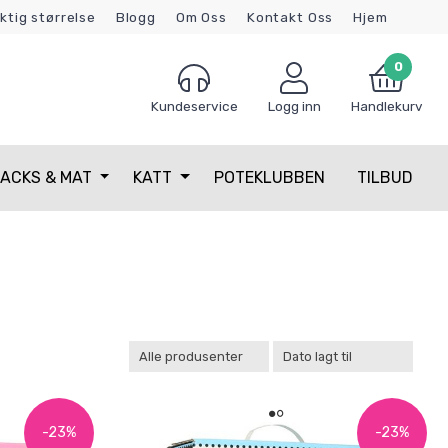
iktig størrelse
Blogg
Om Oss
Kontakt Oss
Hjem
0
Kundeservice
Logg inn
Handlekurv
ACKS & MAT
KATT
POTEKLUBBEN
TILBUD
-23%
-23%