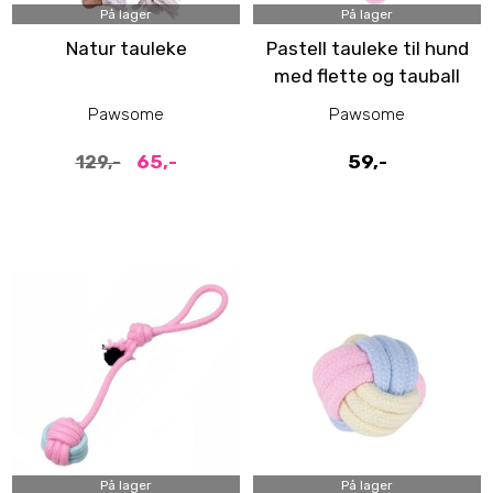
På lager
På lager
Natur tauleke
Pastell tauleke til hund
med flette og tauball
Pawsome
Pawsome
65,-
59,-
129,-
På lager
På lager