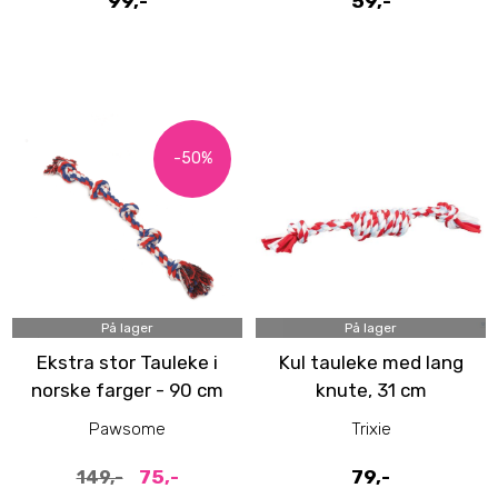
99,-
59,-
-50%
På lager
På lager
Ekstra stor Tauleke i
Kul tauleke med lang
norske farger - 90 cm
knute, 31 cm
Pawsome
Trixie
75,-
79,-
149,-