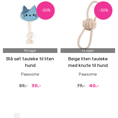
-50%
-50%
På lager
På lager
Blå søt tauleke til liten
Beige liten tauleke
hund
med knute til hund
Pawsome
Pawsome
30,-
40,-
59,-
79,-