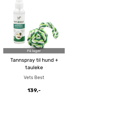
På lager
Tannspray til hund +
tauleke
Vets Best
139,-