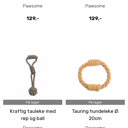
tau og plysj
tau og plysj
Pawsome
Pawsome
129,-
129,-
På lager
På lager
Kraftig tauleke med
Tauring hundeleke Ø:
rep og ball
20cm
Pawsome
Pawsome