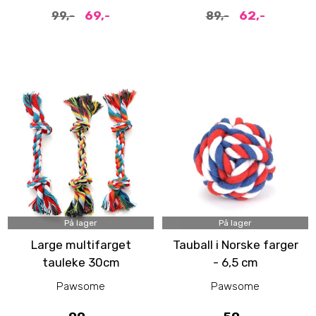
69,-
62,-
99,-
89,-
På lager
På lager
Large multifarget
Tauball i Norske farger
tauleke 30cm
- 6,5 cm
Pawsome
Pawsome