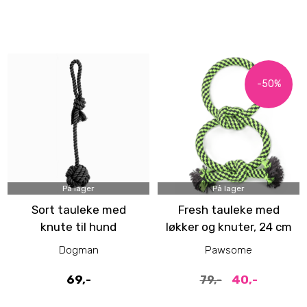
-50%
På lager
På lager
Sort tauleke med
Fresh tauleke med
knute til hund
løkker og knuter, 24 cm
Dogman
Pawsome
69,-
40,-
79,-