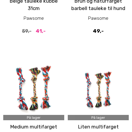
Beige tauleke kubbe
Brun og naturfarget
31cm
barbell tauleke til hund
Pawsome
Pawsome
41,-
49,-
59,-
På lager
På lager
Medium multifarget
Liten multifarget