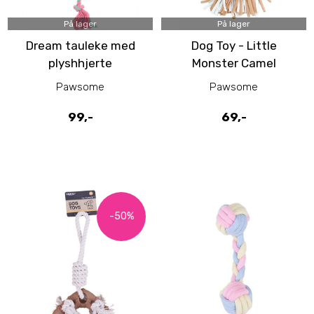
På lager
På lager
Dream tauleke med
Dog Toy - Little
plyshhjerte
Monster Camel
Pawsome
Pawsome
99,-
69,-
-50%