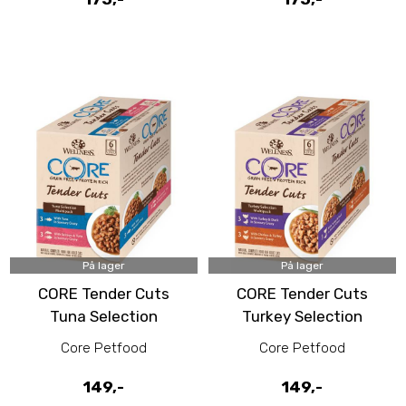
På lager
På lager
CORE Tender Cuts
CORE Tender Cuts
Tuna Selection
Turkey Selection
Multipack våtfôr til
Multipack våtfôr til
Core Petfood
Core Petfood
katt 6pk
katt 6pk
149,-
149,-