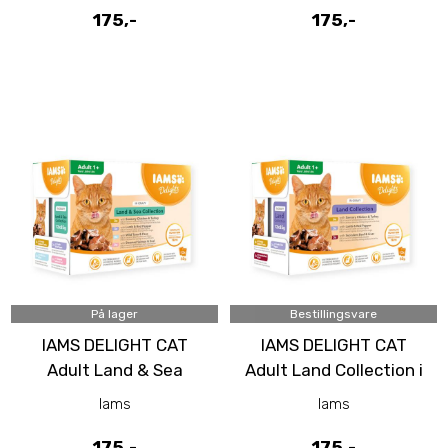
175,-
175,-
På lager
Bestillingsvare
IAMS DELIGHT CAT
IAMS DELIGHT CAT
Adult Land & Sea
Adult Land Collection i
Collection i saus 12 x
saus 12 x 85 g
Iams
Iams
85g
175,-
175,-