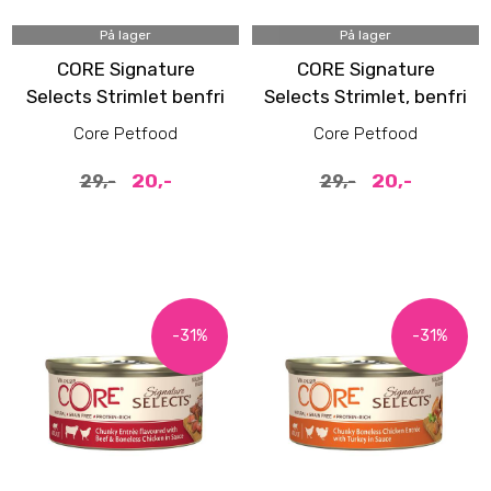
På lager
På lager
CORE Signature
CORE Signature
Selects Strimlet benfri
Selects Strimlet, benfri
kylling med kalkun i
kylling med kyllinglever
Core Petfood
Core Petfood
saus
i saus
20,-
20,-
29,-
29,-
-31%
-31%