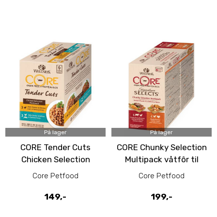
På lager
På lager
CORE Tender Cuts
CORE Chunky Selection
Chicken Selection
Multipack våtfôr til
Multipack våtfôr til
katt 8pk
Core Petfood
Core Petfood
katt 6pk
149,-
199,-