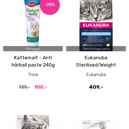
-28%
På lager
Bestillingsvare
Kattemalt - Anti
Eukanuba
hårball paste 240g
Sterilised/Weight
Control 1+ Adult cat
Trixie
Eukanuba
2kg
100,-
409,-
139,-