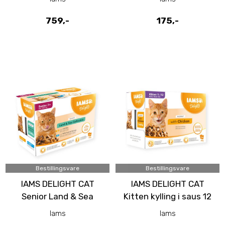
759,-
175,-
Bestillingsvare
Bestillingsvare
IAMS DELIGHT CAT
IAMS DELIGHT CAT
Senior Land & Sea
Kitten kylling i saus 12
Collection i saus 12 x
x 85 g
Iams
Iams
85 g