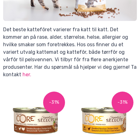
Det beste kattefôret varierer fra katt til katt. Det
kommer an på rase, alder, størrelse, helse, allergier og
hvilke smaker som foretrekkes. Hos oss finner du et
variert utvalg kattemat og kattefôr, både tørrfôr og
vårfôr til pelsvennen. Vi tilbyr fôr fra flere anerkjente
produsenter. Har du spørsmål så hjelper vi deg gjerne! Ta
kontakt
her.
-31%
-31%