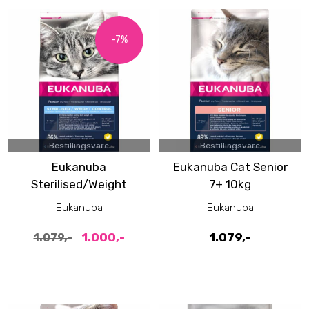
-7%
Bestillingsvare
Bestillingsvare
Eukanuba
Eukanuba Cat Senior
Sterilised/Weight
7+ 10kg
Control 1+ Adult cat
Eukanuba
Eukanuba
10kg
1.000,-
1.079,-
1.079,-