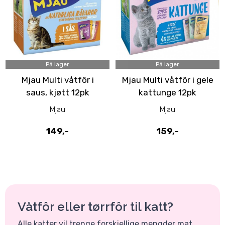
På lager
På lager
Mjau Multi våtfôr i
Mjau Multi våtfôr i gele
saus, kjøtt 12pk
kattunge 12pk
Mjau
Mjau
149,-
159,-
Våtfôr eller tørrfôr til katt?
Alle katter vil trenge forskjellige mengder mat