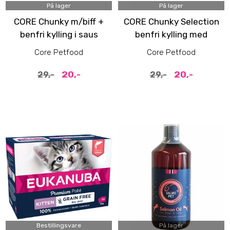
På lager
På lager
CORE Chunky m/biff +
CORE Chunky Selection
benfri kylling i saus
benfri kylling med
kalkun i saus
Core Petfood
Core Petfood
20,-
20,-
29,-
29,-
Bestillingsvare
På lager