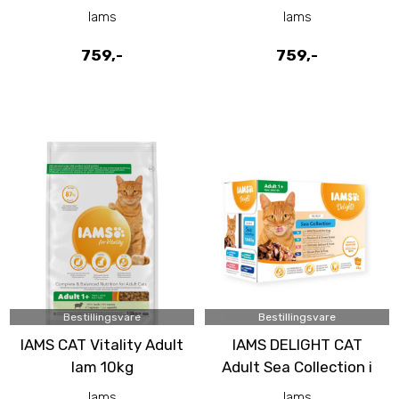
Iams
Iams
759,-
759,-
Bestillingsvare
Bestillingsvare
IAMS CAT Vitality Adult
IAMS DELIGHT CAT
lam 10kg
Adult Sea Collection i
saus 12 x 85g
Iams
Iams