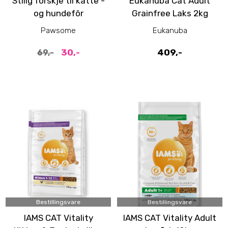
Stilig fôrskje til katte -
Eukanuba Cat Adult
og hundefôr
Grainfree Laks 2kg
Pawsome
Eukanuba
30,-
409,-
69,-
Bestillingsvare
Bestillingsvare
IAMS CAT Vitality
IAMS CAT Vitality Adult