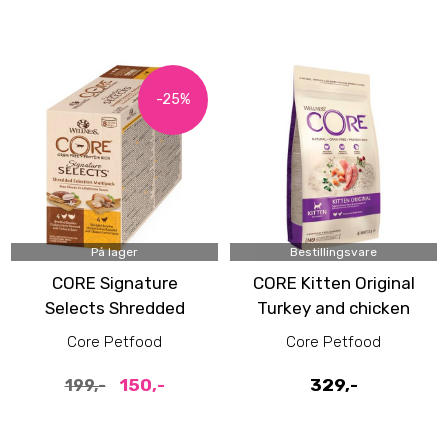
-25%
På lager
Bestillingsvare
CORE Signature
CORE Kitten Original
Selects Shredded
Turkey and chicken
Selection Multipack
Kattemat 1,75 kg
Core Petfood
Core Petfood
våtfôr til katt 8pk
150,-
329,-
199,-