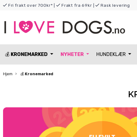
Fri frakt over 700kr*
|
Frakt fra 69kr
|
Rask levering
💰
KRONEMARKED
NYHETER
HUNDEKLÆR
Hjem
💰
Kronemarked
K