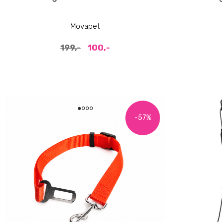
Movapet
100,-
199,-
-57%