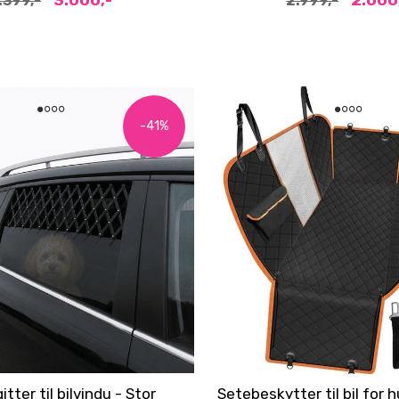
3.000,-
2.000
.399,-
2.999,-
-41%
tter til bilvindu - Stor
Setebeskytter til bil for h