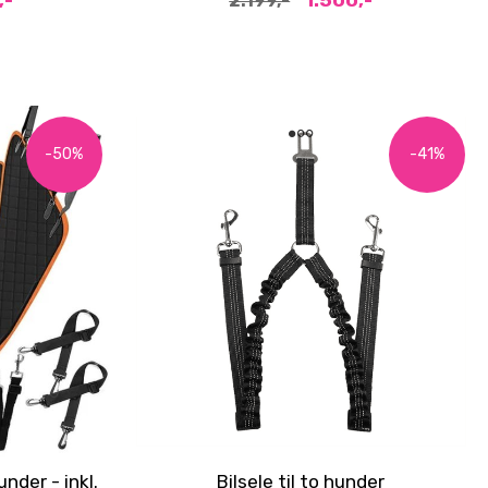
,-
1.500,-
2.199,-
-50%
-41%
under - inkl.
Bilsele til to hunder