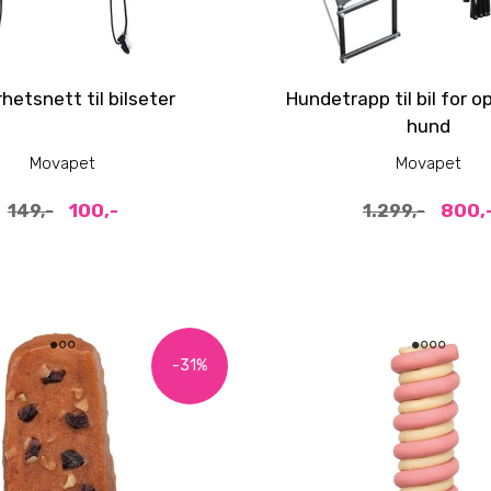
rhetsnett til bilseter
Hundetrapp til bil for o
hund
Movapet
Movapet
100,-
800,
149,-
1.299,-
-31%