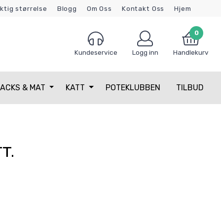
iktig størrelse
Blogg
Om Oss
Kontakt Oss
Hjem
0
Kundeservice
Logg inn
Handlekurv
ACKS & MAT
KATT
POTEKLUBBEN
TILBUD
T.