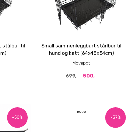
tålbur til
Small sammenleggbart stårlbur til
cm)
hund og katt (64x48x54cm)
Movapet
500,-
699,-
-50%
-37%