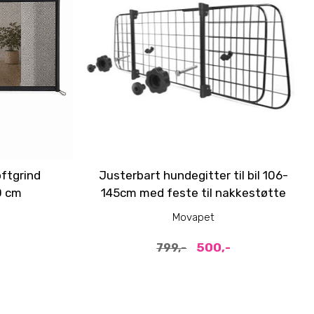
oftgrind
Justerbart hundegitter til bil 106-
0 cm
145cm med feste til nakkestøtte
Movapet
500,-
799,-