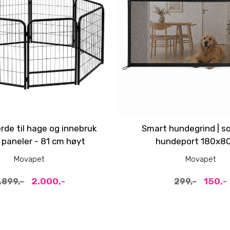
de til hage og innebruk
Smart hundegrind | s
paneler - 81 cm høyt
hundeport 180x8
Movapet
Movapet
2.000,-
150,-
.899,-
299,-