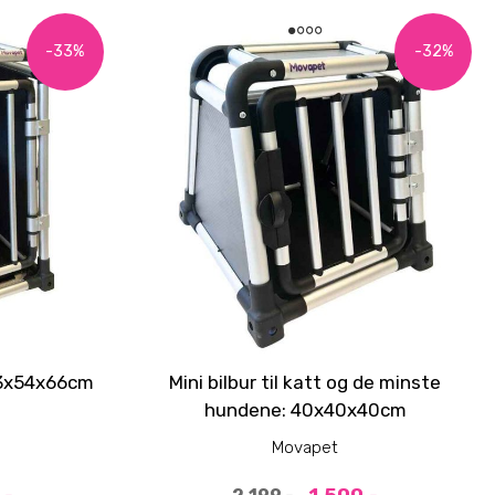
-33%
-32%
 83x54x66cm
Mini bilbur til katt og de minste
hundene: 40x40x40cm
Movapet