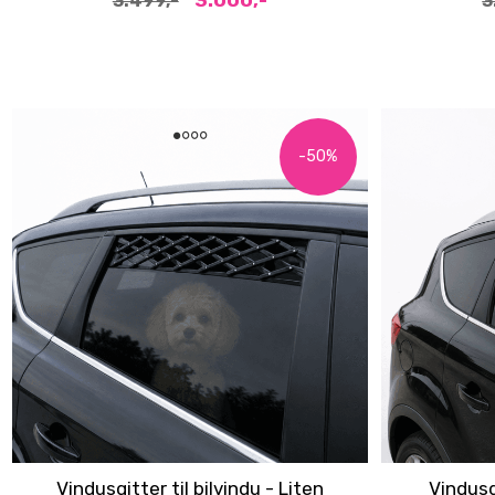
3.000,-
3.499,-
3
-50%
Vindusgitter til bilvindu - Liten
Vindusgi