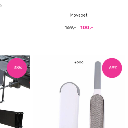
e
Movapet
100,-
169,-
-38%
-69%