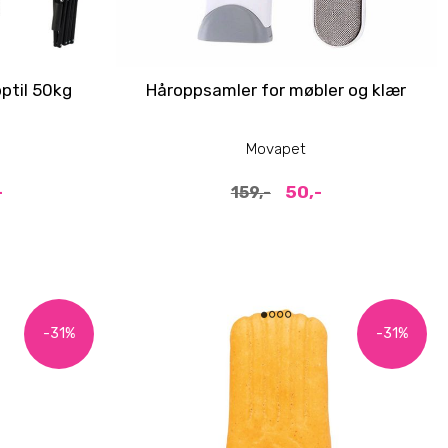
pptil 50kg
Håroppsamler for møbler og klær
Movapet
-
50,-
159,-
-31%
-31%