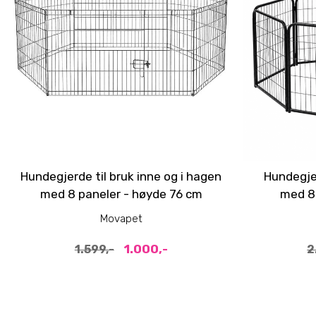
Hundegjerde til bruk inne og i hagen
Hundegjer
med 8 paneler - høyde 76 cm
med 8 
Movapet
1.000,-
1.599,-
2