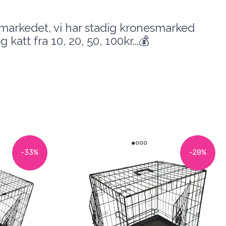
arkedet, vi har stadig kronesmarked
 katt fra 10, 20, 50, 100kr...💰
-33%
-28%