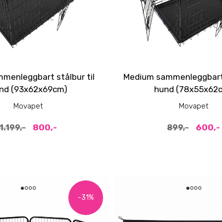
menleggbart stålbur til
Medium sammenleggbart s
nd (93x62x69cm)
hund (78x55x62
Movapet
Movapet
800,-
600,-
1.199,-
899,-
-31%