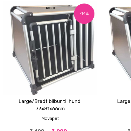
-14%
Large/Bredt bilbur til hund:
Large/
73x81x66cm
Movapet