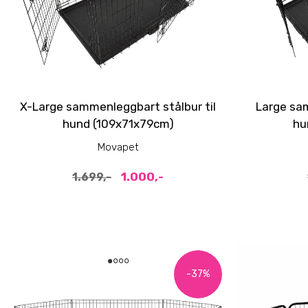
X-Large sammenleggbart stålbur til
Large sam
hund (109x71x79cm)
hu
Movapet
1.000,-
1.699,-
-37%