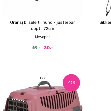
Oransj bilsele til hund - justerbar
Sikke
opptil 72cm
Movapet
30,-
69,-
-16%