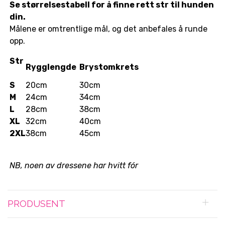
Se størrelsestabell for å finne rett str til hunden
din.
Målene er omtrentlige mål, og det anbefales å runde
opp.
Str
Rygglengde
Brystomkrets
S
20cm
30cm
M
24cm
34cm
L
28cm
38cm
XL
32cm
40cm
2XL
38cm
45cm
NB, noen av dressene har hvitt fór
PRODUSENT