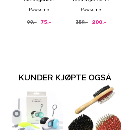
hund
tea
Pawsome
Pawsome
75,-
200,-
99,-
359,-
KUNDER KJØPTE OGSÅ