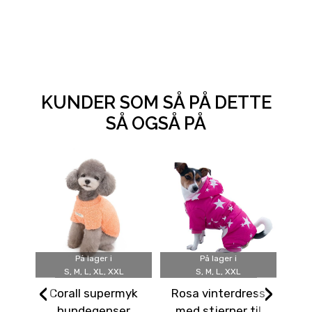
KUNDER SOM SÅ PÅ DETTE
SÅ OGSÅ PÅ
På lager i
På lager i
S, M, L, XL, XXL
S, M, L, XXL
‹
›
Corall supermyk
Rosa vinterdress
El
hundegenser
med stjerner til
c