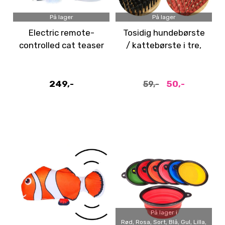
På lager
På lager
Electric remote-
Tosidig hundebørste
controlled cat teaser
/ kattebørste i tre,
sports car
23,5 cm
249,-
50,-
59,-
På lager i
Rød, Rosa, Sort, Blå, Gul, Lilla,