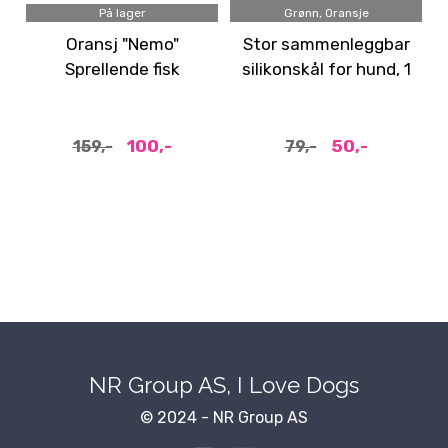
På lager
Grønn, Oransje
Oransj "Nemo"
Stor sammenleggbar
Sprellende fisk
silikonskål for hund, 1
katteleke
liter
100,-
50,-
159,-
79,-
NR Group AS, I Love Dogs
© 2024 - NR Group AS