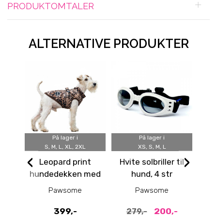
PRODUKTOMTALER
ALTERNATIVE PRODUKTER
På lager i
På lager i
S, M, L, XL, 2XL
XS, S, M, L
‹
›
Leopard print
Hvite solbriller til
hundedekken med
hund, 4 str
hu
integrert sele
Pawsome
Pawsome
399,-
200,-
279,-