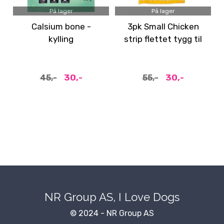
På lager
På lager
Calsium bone -
3pk Small Chicken
kylling
strip flettet tygg til
hund
30,-
30,-
45,-
55,-
NR Group AS, I Love Dogs
© 2024 - NR Group AS