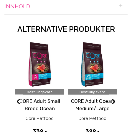
INNHOLD
ALTERNATIVE PRODUKTER
Bestillingsvare
Bestillingsvare
‹
›
CORE Adult Small
CORE Adult Ocean
Eu
Breed Ocean
Medium/Large
S
hundefôr 1,5 kg
hundefôr 1,8 kg
L
Core Petfood
Core Petfood
339,-
329,-