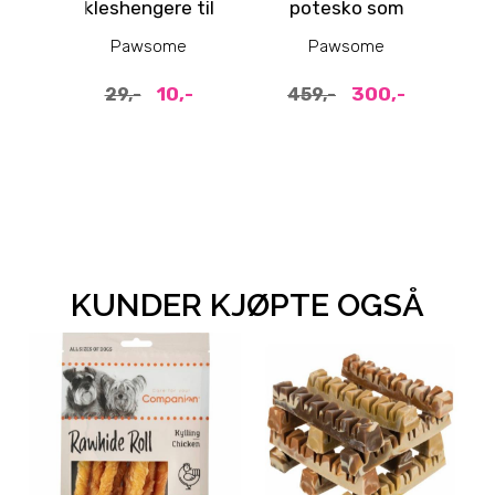
kleshengere til
potesko som
som
hundeklær, 3 str
holder seg på
pl
Pawsome
Pawsome
plass - 4pk med
holder
10,-
300,-
29,-
459,-
KUNDER KJØPTE OGSÅ