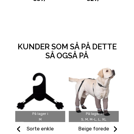
KUNDER SOM SÅ PÅ DETTE
SÅ OGSÅ PÅ
På lager i
På lager i
M
S, M, M-L, L, XL
‹
›
Sorte enkle
Beige forede
S