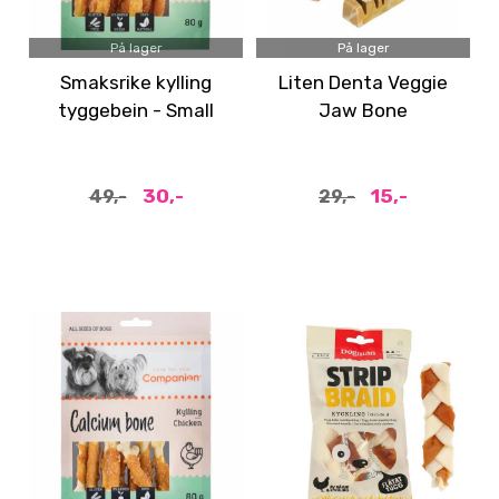
På lager
På lager
Smaksrike kylling
Liten Denta Veggie
tyggebein - Small
Jaw Bone
30,-
15,-
49,-
29,-