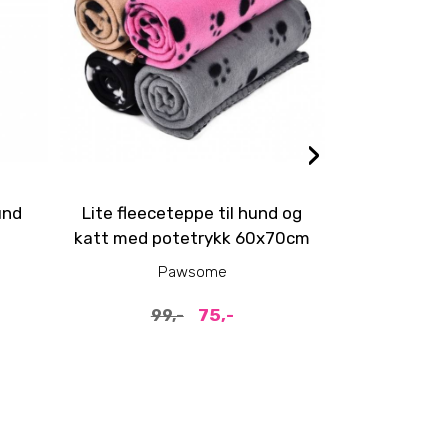
›
und
Lite fleeceteppe til hund og
Curli Clasp 
katt med potetrykk 60x70cm
Pawsome
75,-
99,-
399