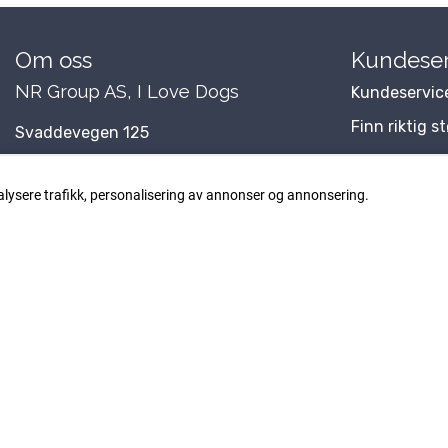
Om oss
Kundeser
NR Group AS, I Love Dogs
Kundeservic
Finn riktig s
Svaddevegen 125
Blogg
3660 Rjukan
Om Oss
alysere trafikk, personalisering av annonser og annonsering.
Org. nr. 998 538 939
Kontakt Oss
Tlf:
48 38 98 94
Forhandler
post@ilovedogs.no
Personverns
Kundeklubb