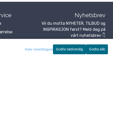
vice
Nyhetsbrev
e
Vil du motta NYHETER, TILBUD og
INSPIRASJON først? Meld deg på
tørrelse
vårt nyhetsbrev 👇
Godta nødvendig
Godta alle
Juster innstillingene
Abonner på nyhetsbrev
erklæring