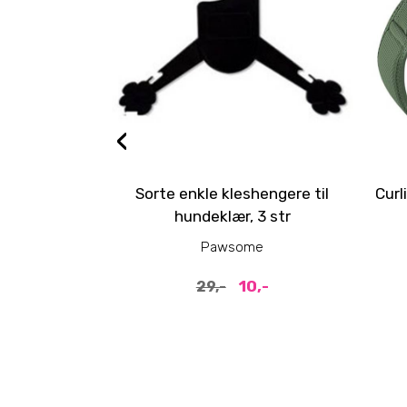
‹
Sorte enkle kleshengere til
Curl
hundeklær, 3 str
Pawsome
10,-
29,-