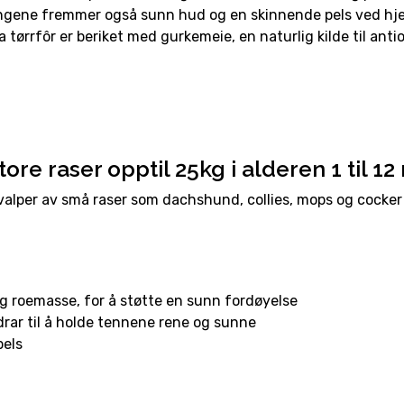
ingene fremmer også sunn hud og en skinnende pels ved hjelp
a tørrfôr er beriket med gurkemeie, en naturlig kilde til an
ore raser opptil 25kg i alderen 1 til 1
valper av små raser som dachshund, collies, mops og cocker 
og roemasse, for å støtte en sunn fordøyelse
ar til å holde tennene rene og sunne
pels