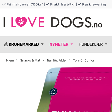
Fri frakt over 700kr*
|
Frakt fra 69kr
|
Rask levering
💰
KRONEMARKED
NYHETER
HUNDEKLÆR
Hjem
Snacks & Mat
Tørrfôr: Alder
Tørrfôr Junior