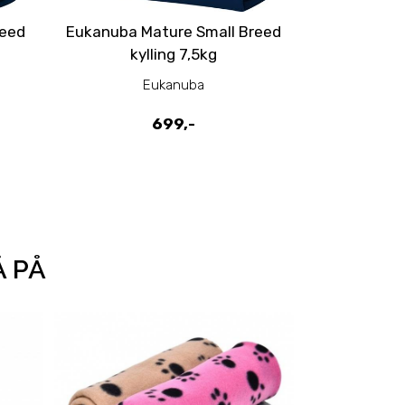
reed
Eukanuba Mature Small Breed
Eukanuba
kylling 7,5kg
Breed 
Eukanuba
E
699,-
Å PÅ