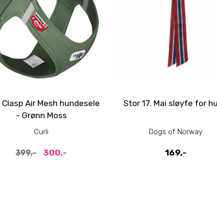
i Clasp Air Mesh hundesele
Stor 17. Mai sløyfe for h
- Grønn Moss
Curli
Dogs of Norway
300,-
169,-
399,-