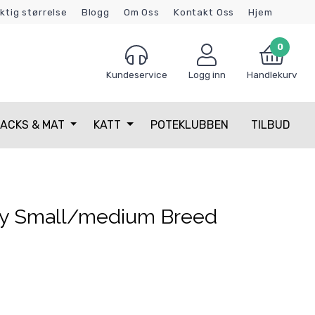
iktig størrelse
Blogg
Om Oss
Kontakt Oss
Hjem
0
Kundeservice
Logg inn
Handlekurv
ACKS & MAT
KATT
POTEKLUBBEN
TILBUD
y Small/medium Breed