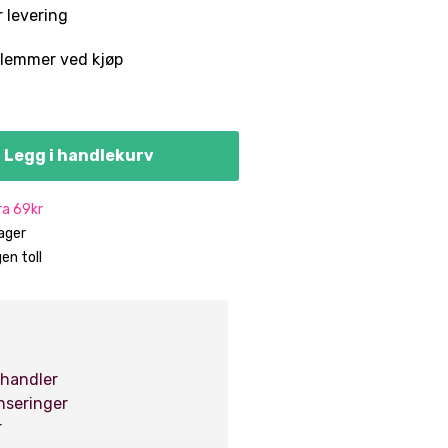
 levering
lemmer ved kjøp
Legg i handlekurv
fra 69kr
dager
en toll
 handler
anseringer
r