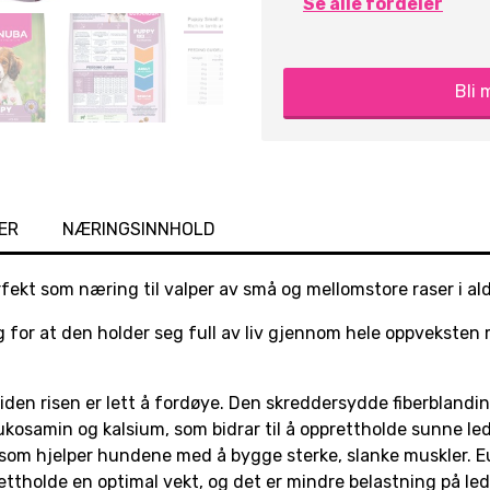
Se alle fordeler
Bli
ER
NÆRINGSINNHOLD
perfekt som næring til valper av små og mellomstore raser i a
 for at den holder seg full av liv gjennom hele oppveksten 
iden risen er lett å fordøye. Den skreddersydde fiberbland
ukosamin og kalsium, som bidrar til å opprettholde sunne ledd
som hjelper hundene med å bygge sterke, slanke muskler. Eu
rettholde en optimal vekt, og det er mindre belastning på 