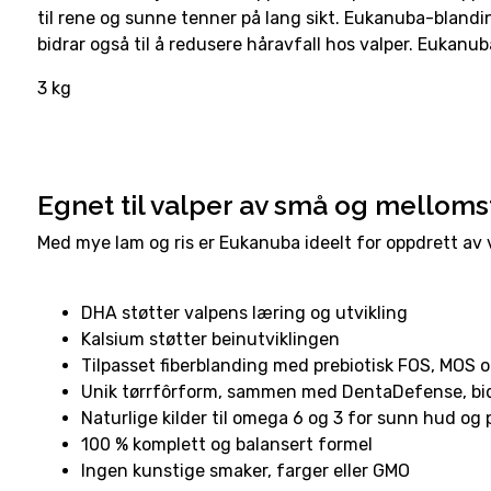
til rene og sunne tenner på lang sikt. Eukanuba-bland
bidrar også til å redusere håravfall hos valper. Eukanub
3 kg
Egnet til valper av små og mellomst
Med mye lam og ris er Eukanuba ideelt for oppdrett av 
DHA støtter valpens læring og utvikling
Kalsium støtter beinutviklingen
Tilpasset fiberblanding med prebiotisk FOS, MOS 
Unik tørrfôrform, sammen med DentaDefense, bidr
Naturlige kilder til omega 6 og 3 for sunn hud og 
100 % komplett og balansert formel
Ingen kunstige smaker, farger eller GMO