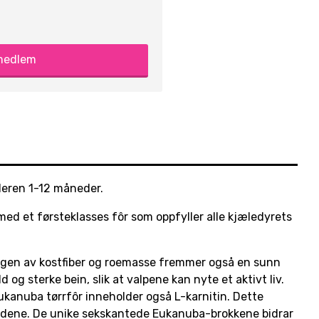
 medlem
lderen 1-12 måneder.
med et førsteklasses fôr som oppfyller alle kjæledyrets
ingen av kostfiber og roemasse fremmer også en sunn
 og sterke bein, slik at valpene kan nyte et aktivt liv.
kanuba tørrfôr inneholder også L-karnitin. Dette
leddene. De unike sekskantede Eukanuba-brokkene bidrar