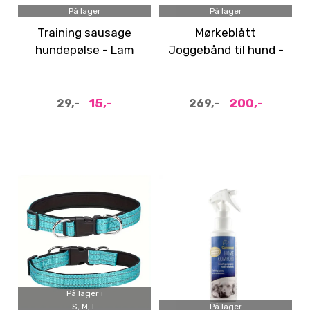
På lager
På lager
Training sausage
Mørkeblått
hundepølse - Lam
Joggebånd til hund -
med taske
15,-
200,-
29,-
269,-
På lager i
S, M, L
På lager