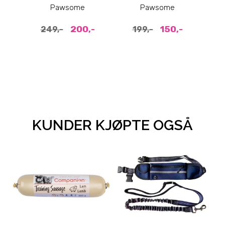
såle og
tan
Pawsome
Pawsome
refleksstropper
200,-
150,-
249,-
199,-
KUNDER KJØPTE OGSÅ