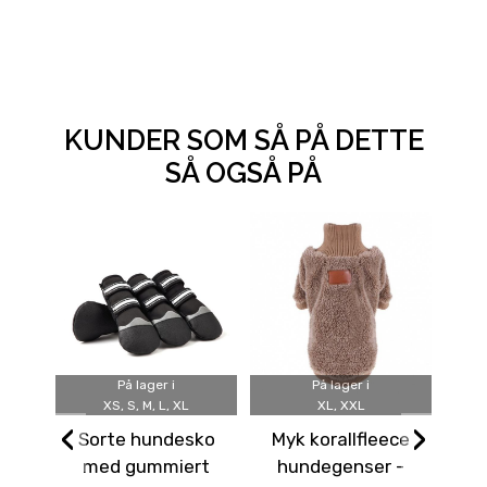
KUNDER SOM SÅ PÅ DETTE
SÅ OGSÅ PÅ
På lager i
På lager i
XS, S, M, L, XL
XL, XXL
‹
›
Sorte hundesko
Myk korallfleece
Lys
med gummiert
hundegenser -