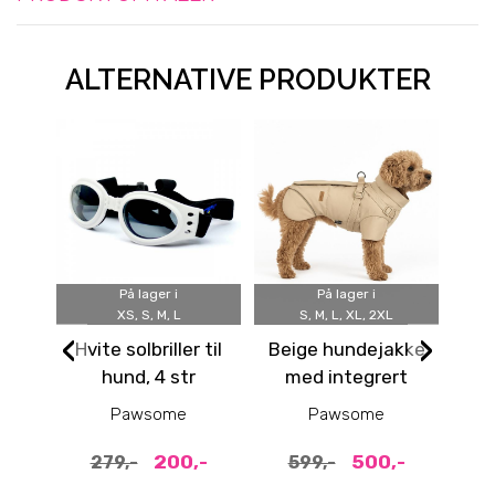
ALTERNATIVE PRODUKTER
På lager i
På lager i
XS, S, M, L
S, M, L, XL, 2XL
‹
›
Hvite solbriller til
Beige hundejakke
B
hund, 4 str
med integrert
me
sele
Pawsome
Pawsome
200,-
500,-
279,-
599,-