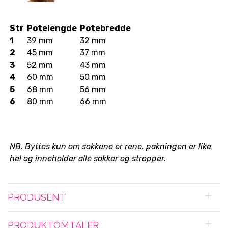
Str
Potelengde
Potebredde
1
39 mm
32 mm
2
45 mm
37 mm
3
52 mm
43 mm
4
60 mm
50 mm
5
68 mm
56 mm
6
80 mm
66 mm
NB, Byttes kun om sokkene er rene, pakningen er like
hel og inneholder alle sokker og stropper.
PRODUSENT
PRODUKTOMTALER