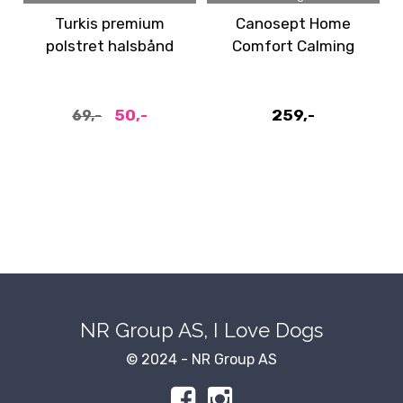
Turkis premium
Canosept Home
polstret halsbånd
Comfort Calming
med refleks og
Spray: Beroligende
dobbel D-ring
spray 100 ml
50,-
259,-
69,-
NR Group AS, I Love Dogs
© 2024 - NR Group AS