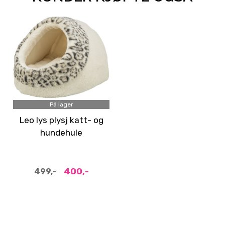
På lager
Leo lys plysj katt- og
hundehule
400,-
499,-