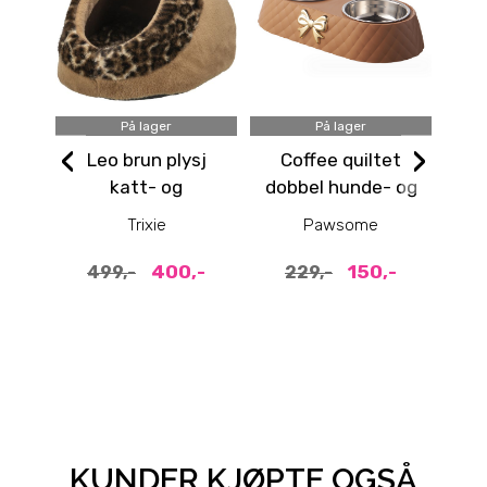
På lager
På lager
‹
›
Leo brun plysj
Coffee quiltet
Pas
katt- og
dobbel hunde- og
hu
hundehule
katteskål med
Trixie
Pawsome
sløyfe
400,-
150,-
499,-
229,-
KUNDER KJØPTE OGSÅ