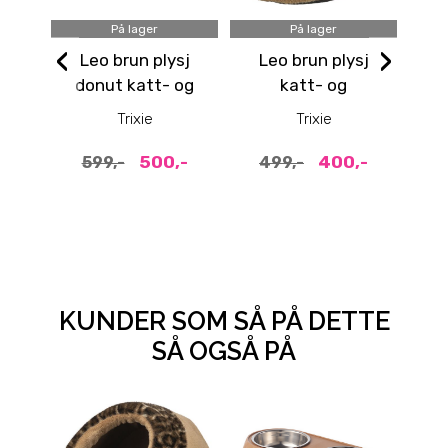
På lager
På lager
‹
›
Leo brun plysj
Leo brun plysj
donut katt- og
katt- og
to
hundeseng 50cm
hundehule
str
Trixie
Trixie
500,-
400,-
599,-
499,-
KUNDER SOM SÅ PÅ DETTE
SÅ OGSÅ PÅ