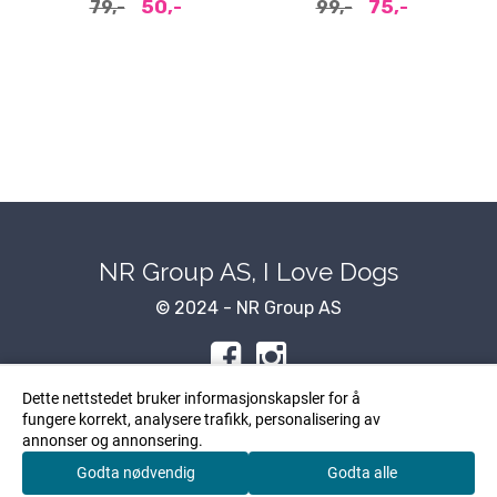
50,-
75,-
79,-
99,-
NR Group AS, I Love Dogs
© 2024 - NR Group AS
Dette nettstedet bruker informasjonskapsler for å
fungere korrekt, analysere trafikk, personalisering av
Om oss
annonser og annonsering.
Godta nødvendig
Godta alle
NR Group AS, I Love Dogs
0