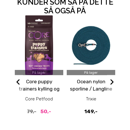
KUNDER SOM SÅ PÅ DETTE
SÅ OGSÅ PÅ
På lager
På lager
3XS,
‹
›
Core puppy
Ocean nylon
C
trainers kylling og
sporline / Langline
Me
gulrøtter - Godbit
til hund, 10 meter
Core Petfood
Trixie
til valp
50,-
149,-
79,-