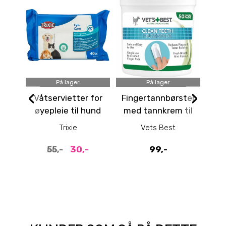
På lager
På lager
‹
›
Våtservietter for
Fingertannbørster
Ta
øyepleie til hund
med tannkrem til
og katt, 40pk
hund
Trixie
Vets Best
30,-
99,-
55,-