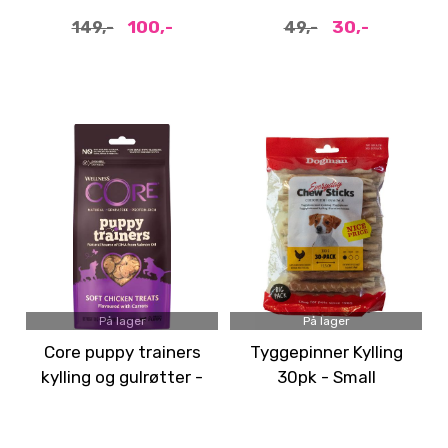
100,-
30,-
149,-
49,-
På lager
På lager
Core puppy trainers
Tyggepinner Kylling
kylling og gulrøtter -
30pk - Small
Godbit til valp