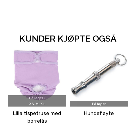
KUNDER KJØPTE OGSÅ
På lager i
XS, M, XL
På lager
Lilla tispetruse med
Hundefløyte
borrelås