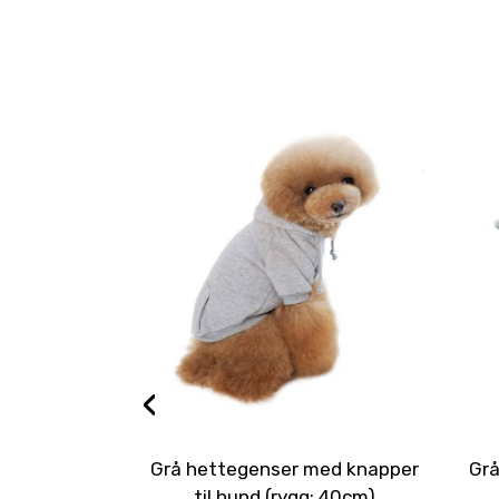
‹
Grå hettegenser med knapper
Grå
til hund (rygg: 40cm)