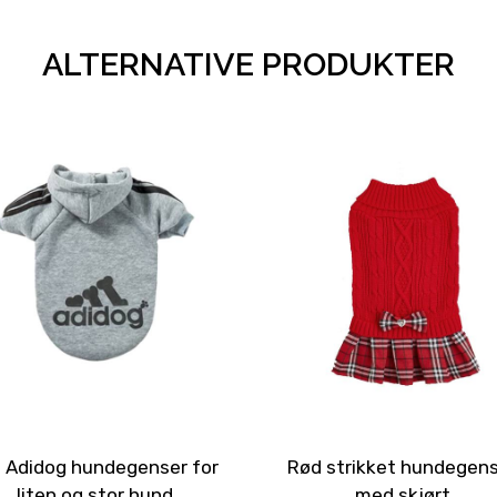
ALTERNATIVE PRODUKTER
 Adidog hundegenser for
Rød strikket hundegen
liten og stor hund
med skjørt