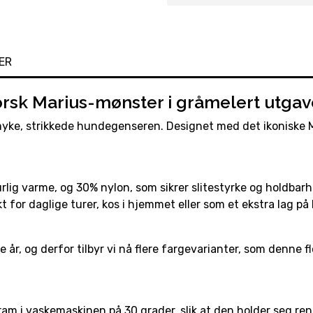
ER
orsk Marius-mønster i gråmelert utgav
ke, strikkede hundegenseren. Designet med det ikoniske M
lig varme, og 30% nylon, som sikrer slitestyrke og holdbarh
for daglige turer, kos i hjemmet eller som et ekstra lag på 
år, og derfor tilbyr vi nå flere fargevarianter, som denne fl
 i vaskemaskinen på 30 grader, slik at den holder seg ren o