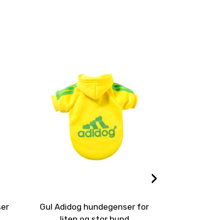
›
ser
Gul Adidog hundegenser for
Myk hundedr
liten og stor hund