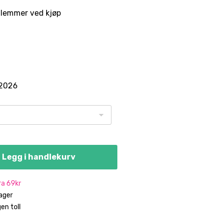
lemmer ved kjøp
.2026
Legg i handlekurv
fra 69kr
dager
en toll