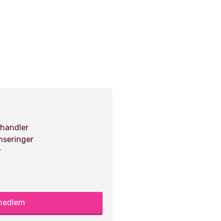
 handler
anseringer
r
 medlem