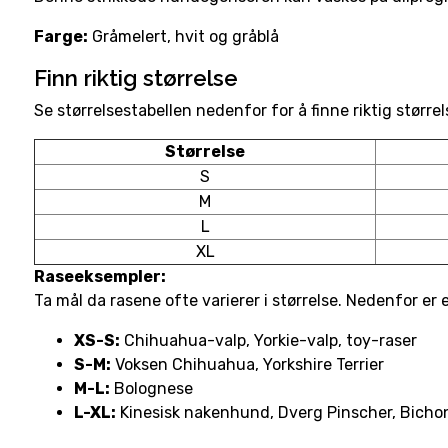
Farge:
Gråmelert, hvit og gråblå
Finn riktig størrelse
Se størrelsestabellen nedenfor for å finne riktig størrel
Størrelse
S
M
L
XL
Raseeksempler:
Ta mål da rasene ofte varierer i størrelse. Nedenfor er e
XS-S:
Chihuahua-valp, Yorkie-valp, toy-raser
S-M:
Voksen Chihuahua, Yorkshire Terrier
M-L:
Bolognese
L-XL:
Kinesisk nakenhund, Dverg Pinscher, Bichon 