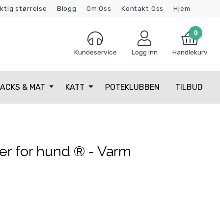
iktig størrelse
Blogg
Om Oss
Kontakt Oss
Hjem
0
Kundeservice
Logg inn
Handlekurv
ACKS & MAT
KATT
POTEKLUBBEN
TILBUD
er for hund ® - Varm