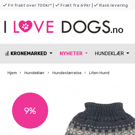
Fri frakt over 700kr*
|
Frakt fra 69kr
|
Rask levering
💰
KRONEMARKED
NYHETER
HUNDEKLÆR
Hjem
Hundeklær
Hundestørrelse
Liten Hund
9%