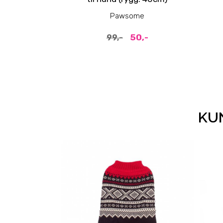
Pawsome
50,-
99,-
KUN