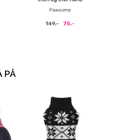
Pawsome
P
75,-
149,-
199
Å PÅ