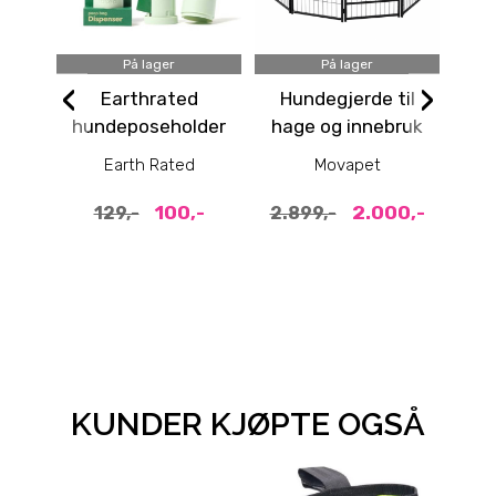
På lager
På lager
‹
›
Earthrated
Hundegjerde til
hundeposeholder
hage og innebruk
v
med 15 poser
med 8 paneler -
Earth Rated
Movapet
81 cm høyt
100,-
2.000,-
129,-
2.899,-
KUNDER KJØPTE OGSÅ