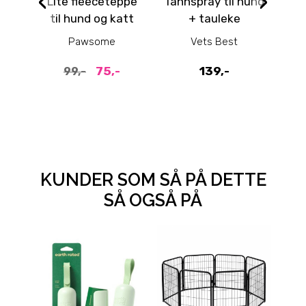
‹
›
Lite fleeceteppe
Tannspray til hund
Bag
til hund og katt
+ tauleke
med potetrykk
Pawsome
Vets Best
60x70cm
75,-
139,-
99,-
KUNDER SOM SÅ PÅ DETTE
SÅ OGSÅ PÅ