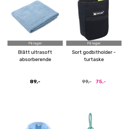
På lager
På lager
Blått ultrasoft
Sort godbitholder -
absorberende
turtaske
håndkle til hund,
Medium - 50x80 cm
89,-
75,-
99,-