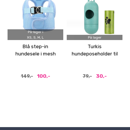
På lager i
XS, S, M, L
På lager
Blå step-in
Turkis
hundesele i mesh
hundeposeholder til
å feste på båndet
100,-
30,-
149,-
79,-