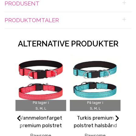
PRODUSENT
PRODUKTOMTALER
ALTERNATIVE PRODUKTER
På lager i
På lager i
S, M, L
S, M, L
‹
›
Vannmelonfarget
Turkis premium
Pu
premium polstret
polstret halsbånd
t
halsbånd med
med refleks og
Pawsome
Pawsome