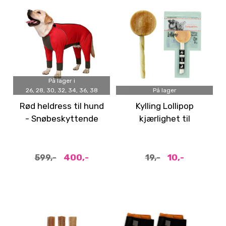
På lager i
26, 28, 30, 32, 34, 36, 38
På lager
Rød heldress til hund
Kylling Lollipop
- Snøbeskyttende
kjærlighet til
dress
småhunder
400,-
10,-
599,-
19,-