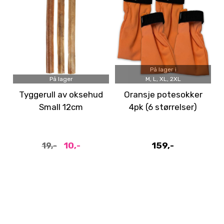
På lager i
På lager
M, L, XL, 2XL
Tyggerull av oksehud
Oransje potesokker
Small 12cm
4pk (6 størrelser)
10,-
159,-
19,-