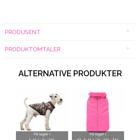
PRODUSENT
PRODUKTOMTALER
ALTERNATIVE PRODUKTER
På lager i
På lager i
L, XL