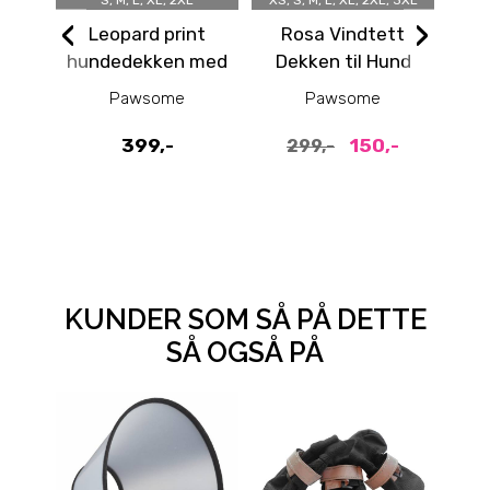
S, M, L, XL, 2XL
XS, S, M, L, XL, 2XL, 3XL
‹
›
Leopard print
Rosa Vindtett
hundedekken med
Dekken til Hund
fl
integrert sele
med Refleks –
hu
Pawsome
Pawsome
Varmt og
Komfortabelt
399,-
150,-
299,-
KUNDER SOM SÅ PÅ DETTE
SÅ OGSÅ PÅ