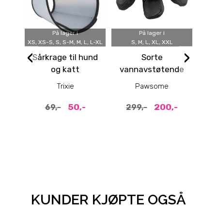
På lager i
På lager i
XS, XS-S, S, S-M, M, L, L-XL
S, M, L, XL, XXL
‹
›
Sårkrage til hund
Sorte
R
og katt
vannavstøtende
med
hundesko med
Trixie
Pawsome
refleks 4pk
50,-
200,-
69,-
299,-
KUNDER KJØPTE OGSÅ