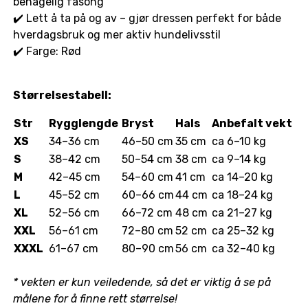
behagelig fasong
✔️ Lett å ta på og av – gjør dressen perfekt for både
hverdagsbruk og mer aktiv hundelivsstil
✔️ Farge: Rød
Størrelsestabell:
Str
Rygglengde
Bryst
Hals
Anbefalt vekt
XS
34–36 cm
46–50 cm
35 cm
ca 6–10 kg
S
38–42 cm
50–54 cm
38 cm
ca 9–14 kg
M
42–45 cm
54–60 cm
41 cm
ca 14–20 kg
L
45–52 cm
60–66 cm
44 cm
ca 18–24 kg
XL
52–56 cm
66–72 cm
48 cm
ca 21–27 kg
XXL
56–61 cm
72–80 cm
52 cm
ca 25–32 kg
XXXL
61–67 cm
80–90 cm
56 cm
ca 32–40 kg
* vekten er kun veiledende, så det er viktig å se på
målene for å finne rett størrelse!