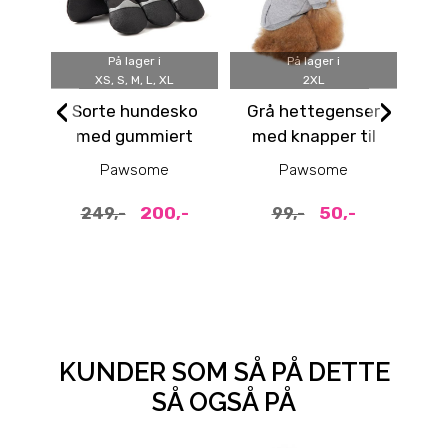
På lager i
På lager i
XS, S, M, L, XL
2XL
‹
›
Sorte hundesko
Grå hettegenser
A
med gummiert
med knapper til
med
såle og
hund (rygg: 40cm)
Pawsome
Pawsome
refleksstropper
200,-
50,-
249,-
99,-
KUNDER SOM SÅ PÅ DETTE
SÅ OGSÅ PÅ