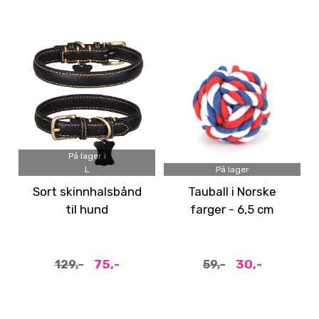
På lager i
L
På lager
Sort skinnhalsbånd
Tauball i Norske
til hund
farger - 6,5 cm
75,-
30,-
129,-
59,-