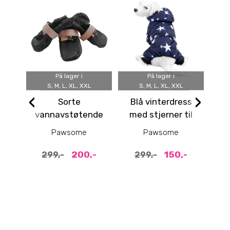
På lager i
På lager i
S, M, L, XL, XXL
S, M, L, XL, XXL
S,
‹
›
Sorte
Blå vinterdress
vannavstøtende
med stjerner til
h
hundesko med
hund
va
Pawsome
Pawsome
refleks 4pk
200,-
150,-
299,-
299,-