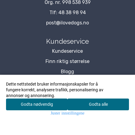
Org. nr. 998 538 939
Tlf:
48 38 98 94
post@ilovedogs.no
Kundeservice
Kundeservice
Finn riktig størrelse
Blogg
Om Oss
Dette nettstedet bruker informasjonskapsler for å
fungere korrekt, analysere trafikk, personalisering av
Kontakt Oss
annonser og annonsering.
Forhandler
Godta nødvendig
Godta alle
0
Personvernserklæring
Juster innstillingene
Hjem
Meny
Søk
Konto
Handlekurv
Kundeklubb