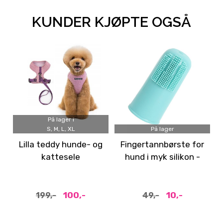
KUNDER KJØPTE OGSÅ
På lager i
S, M, L, XL
På lager
Lilla teddy hunde- og
Fingertannbørste for
kattesele
hund i myk silikon -
turkis
100,-
10,-
199,-
49,-