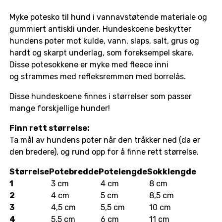
Myke potesko til hund i vannavstøtende materiale og
gummiert antiskli under. Hundeskoene beskytter
hundens poter mot kulde, vann, slaps, salt, grus og
hardt og skarpt underlag, som foreksempel skare.
Disse potesokkene er myke med fleece inni
og strammes med refleksremmen med borrelås.
Disse hundeskoene finnes i størrelser som passer
mange forskjellige hunder!
Finn rett størrelse:
Ta mål av hundens poter når den tråkker ned (da er
den bredere), og rund opp for å finne rett størrelse.
Størrelse
Potebredde
Potelengde
Sokklengde
1
3 cm
4 cm
8 cm
2
4 cm
5 cm
8,5 cm
3
4,5 cm
5,5 cm
10 cm
4
5,5 cm
6 cm
11 cm