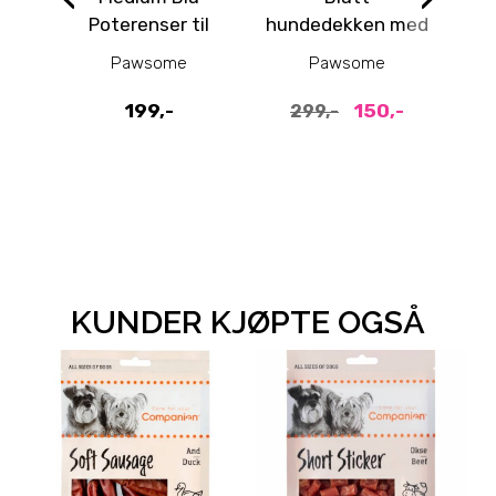
Poterenser til
hundedekken med
Kj
hund
fleece
Pawsome
Pawsome
199,-
150,-
299,-
KUNDER KJØPTE OGSÅ