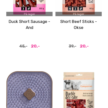
På lager
På lager
Duck Short Sausage -
Short Beef Sticks -
And
Okse
20,-
20,-
45,-
39,-