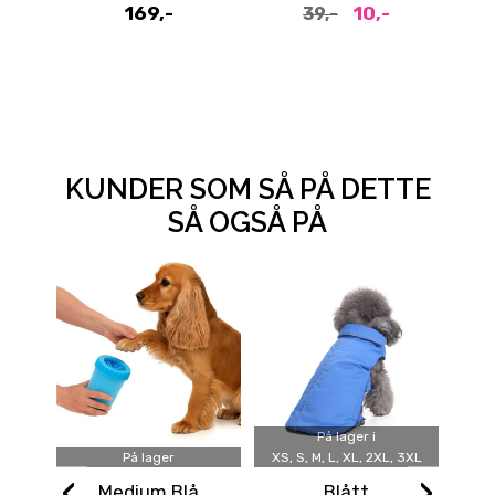
169,-
10,-
39,-
KUNDER SOM SÅ PÅ DETTE
SÅ OGSÅ PÅ
På lager i
På lager
XS, S, M, L, XL, 2XL, 3XL
‹
›
Medium Blå
Blått
Agi