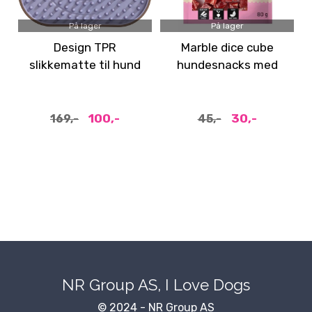
På lager
På lager
Design TPR
Marble dice cube
slikkematte til hund
hundesnacks med
og katt, 18cm
and og torsk
Lavendel
100,-
30,-
169,-
45,-
NR Group AS, I Love Dogs
© 2024 - NR Group AS