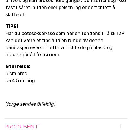
å rive i, og kan brukes flere ganger. Den setter seg ikke
fast i såret, huden eller pelsen, og er derfor lett å
skifte ut.
TIPS!
Har du potesokker/sko som har en tendens til å skli av
kan det være et tips å ta en runde av denne
bandasjen øverst. Dette vil holde de på plass, og
du unngår å få snø nedi.
Størrelse:
5 cm bred
ca 4,5 m lang
(farge sendes tilfeldig)
PRODUSENT