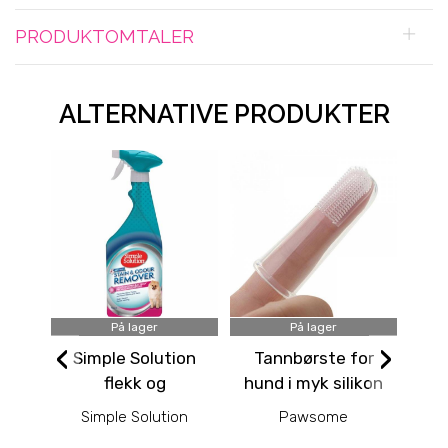
PRODUKTOMTALER
ALTERNATIVE PRODUKTER
På lager
På lager
‹
›
Simple Solution
Tannbørste for
Ta
flekk og
hund i myk silikon
luktfjerner 750ml
Simple Solution
Pawsome
- Spring breeze