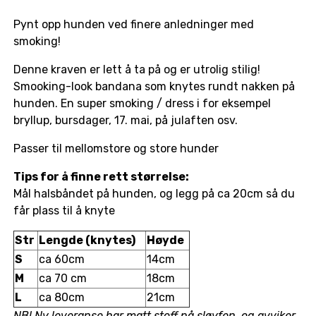
Pynt opp hunden ved finere anledninger med
smoking!
Denne kraven er lett å ta på og er utrolig stilig!
Smooking-look bandana som knytes rundt nakken på
hunden. En super smoking / dress i for eksempel
bryllup, bursdager, 17. mai, på julaften osv.
Passer til mellomstore og store hunder
Tips for å finne rett størrelse:
Mål halsbåndet på hunden, og legg på ca 20cm så du
får plass til å knyte
Str
Lengde (knytes)
Høyde
S
ca 60cm
14cm
M
ca 70 cm
18cm
L
ca 80cm
21cm
NB! Ny leveranse har matt stoff på sløyfen, og avviker