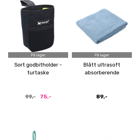
På lager
På lager
Sort godbitholder -
Blått ultrasoft
turtaske
absorberende
håndkle til hund,
Medium - 50x80 cm
75,-
89,-
99,-