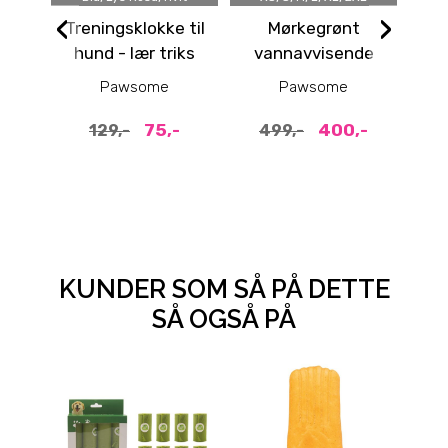
‹
›
Treningsklokke til
Mørkegrønt
Hu
hund - lær triks
vannavvisende
Ta
ringeklokke
hundedekken med
Pawsome
Pawsome
fleece
75,-
400,-
129,-
499,-
KUNDER SOM SÅ PÅ DETTE
SÅ OGSÅ PÅ