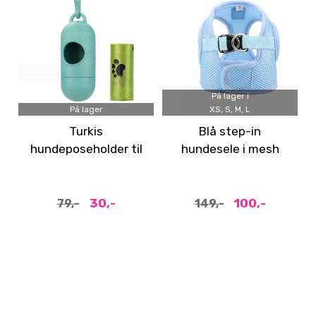
På lager i
På lager
XS, S, M, L
Turkis
Blå step-in
hundeposeholder til
hundesele i mesh
å feste på båndet
30,-
100,-
79,-
149,-