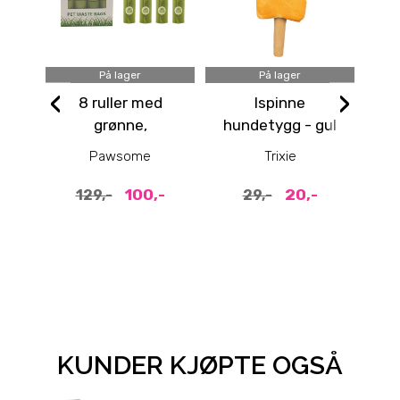
På lager
På lager
‹
›
8 ruller med
Ispinne
Ba
grønne,
hundetygg - gul
nedbrytbare
50g
Pawsome
Trixie
hundeposer (120
poser)
100,-
20,-
129,-
29,-
KUNDER KJØPTE OGSÅ