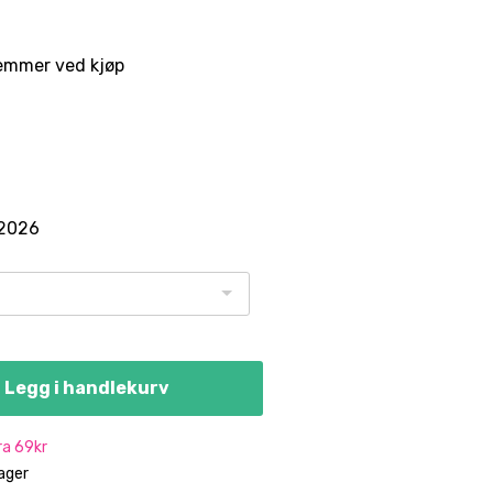
emmer ved kjøp
.2026
Legg i handlekurv
fra 69kr
dager