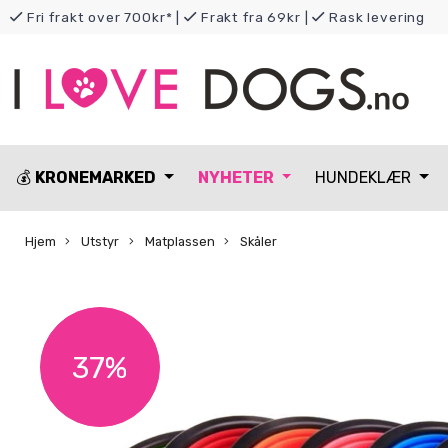
Fri frakt over 700kr*
|
Frakt fra 69kr
|
Rask levering
💰
KRONEMARKED
NYHETER
HUNDEKLÆR
Hjem
Utstyr
Matplassen
Skåler
37%