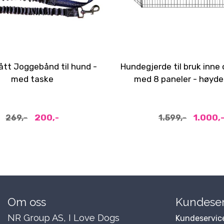
ått Joggebånd til hund -
Hundegjerde til bruk inne 
med taske
med 8 paneler - høyde
200,-
1.000,
269,-
1.599,-
Om oss
Kundeser
NR Group AS, I Love Dogs
Kundeservic