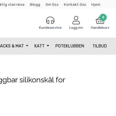
iktig størrelse
Blogg
Om Oss
Kontakt Oss
Hjem
0
Kundeservice
Logg inn
Handlekurv
ACKS & MAT
KATT
POTEKLUBBEN
TILBUD
bar silikonskål for