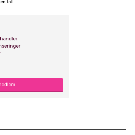
en toll
 handler
anseringer
r
 medlem