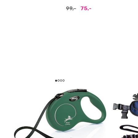
75,-
99,-