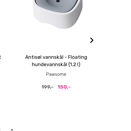
›
t
Antisøl vannskål - Floating
Mørk blå 
hundevannskål (1,2 l)
med 
Pawsome
P
150,-
199,-
149