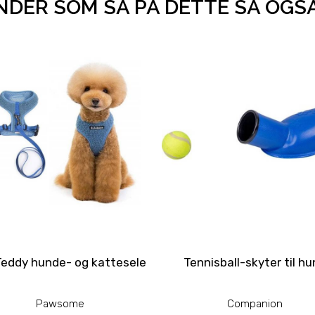
DER SOM SÅ PÅ DETTE SÅ OGS
Teddy hunde- og kattesele
Tennisball-skyter til h
Pawsome
Companion