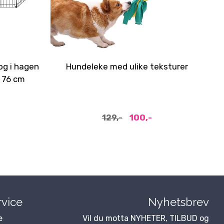
og i hagen
Hundeleke med ulike teksturer
 76 cm
-
100,-
129,-
vice
Nyhetsbrev
e
Vil du motta NYHETER, TILBUD og