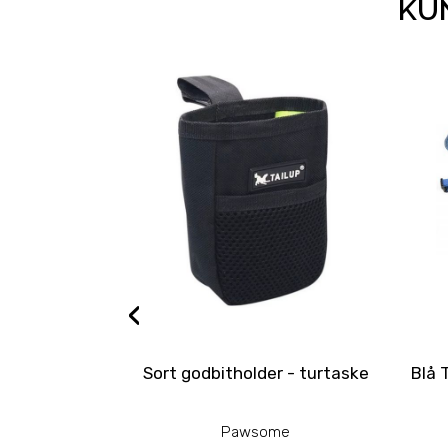
KUN
‹
Sort godbitholder - turtaske
Blå 
Pawsome