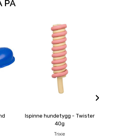
Å PÅ
›
und
Ispinne hundetygg - Twister
Ispinne hu
40g
Trixie