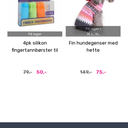
På lager i
På lager
M, L, XL
4pk silikon
Fin hundegenser med
fingertannbørster til
hette
hund
50,-
75,-
79,-
149,-