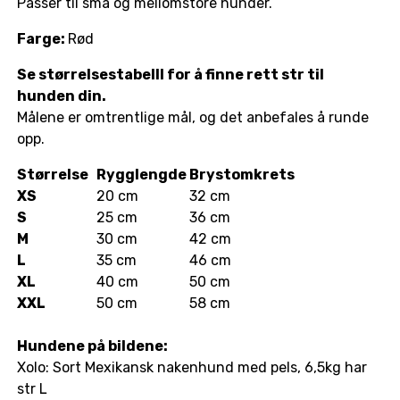
Passer til små og mellomstore hunder.
Farge:
Rød
Se størrelsestabelll for å finne rett str til
hunden din.
Målene er omtrentlige mål, og det anbefales å runde
opp.
Størrelse
Rygglengde
Brystomkrets
XS
20 cm
32 cm
S
25 cm
36 cm
M
30 cm
42 cm
L
35 cm
46 cm
XL
40 cm
50 cm
XXL
50 cm
58 cm
Hundene på bildene:
Xolo: Sort Mexikansk nakenhund med pels, 6,5kg har
str L