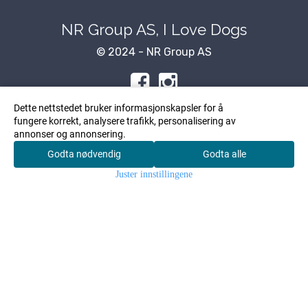
NR Group AS, I Love Dogs
© 2024 - NR Group AS
Dette nettstedet bruker informasjonskapsler for å
fungere korrekt, analysere trafikk, personalisering av
Om oss
annonser og annonsering.
Godta nødvendig
Godta alle
NR Group AS, I Love Dogs
0
Juster innstillingene
Hjem
Meny
Søk
Konto
Handlekurv
Svaddevegen 125
3660 Rjukan
Org. nr. 998 538 939
Tlf:
48 38 98 94
post@ilovedogs.no