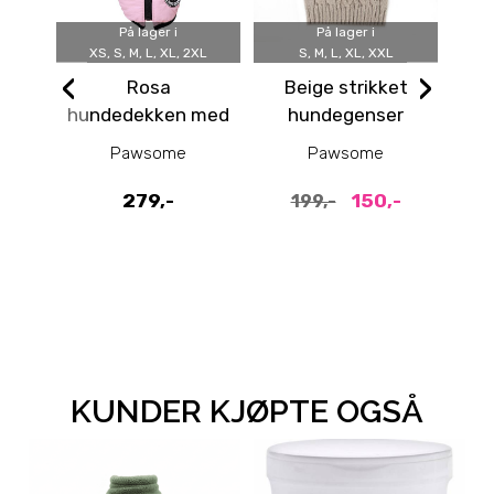
På lager i
På lager i
XS, S, M, L, XL, 2XL
S, M, L, XL, XXL
‹
›
Rosa
Beige strikket
F
hundedekken med
hundegenser
ør
integrert sele
Pawsome
Pawsome
279,-
150,-
199,-
KUNDER KJØPTE OGSÅ