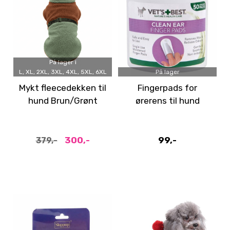
På lager i
L, XL, 2XL, 3XL, 4XL, 5XL, 6XL
På lager
Mykt fleecedekken til
Fingerpads for
hund Brun/Grønt
ørerens til hund
300,-
99,-
379,-