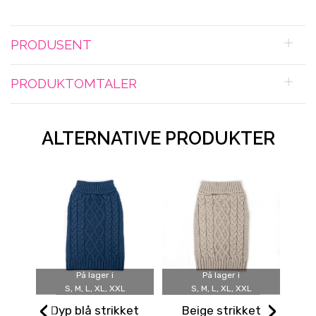
PRODUSENT
PRODUKTOMTALER
ALTERNATIVE PRODUKTER
På lager i
På lager i
S, M, L, XL, XXL
S, M, L, XL, XXL
‹
›
Dyp blå strikket
Beige strikket