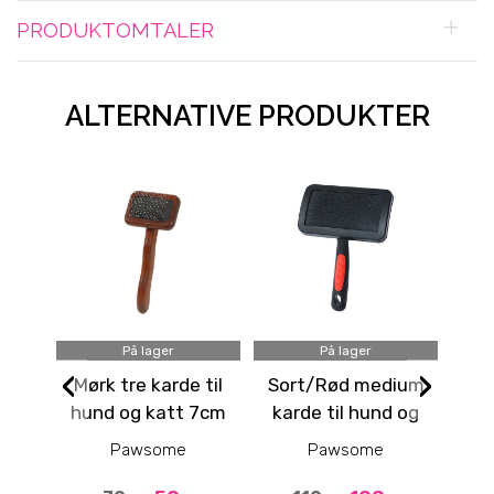
PRODUKTOMTALER
ALTERNATIVE PRODUKTER
På lager
På lager
‹
›
Mørk tre karde til
Sort/Rød medium
hund og katt 7cm
karde til hund og
h
katt 10,5cm
kat
Pawsome
Pawsome