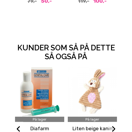
50,-
100,-
79,-
119,-
KUNDER SOM SÅ PÅ DETTE
SÅ OGSÅ PÅ
På lager
På lager
‹
›
Diafarm
Liten beige kanin
Ta