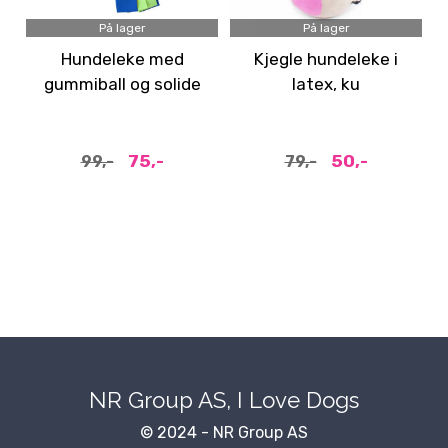
På lager
På lager
Hundeleke med
Kjegle hundeleke i
gummiball og solide
latex, ku
reimer
75,-
50,-
99,-
79,-
NR Group AS, I Love Dogs
© 2024 - NR Group AS