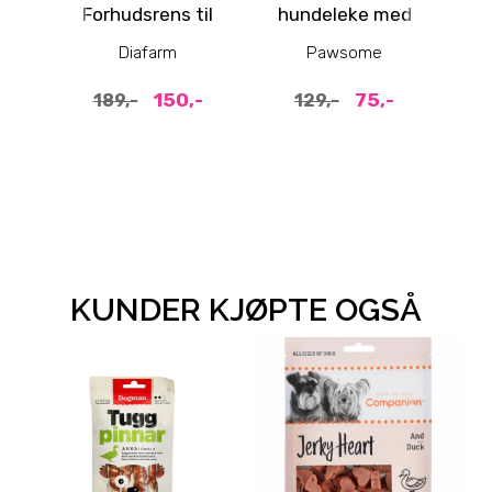
Forhudsrens til
hundeleke med
hund
pip og crunch
Diafarm
Pawsome
150,-
75,-
189,-
129,-
KUNDER KJØPTE OGSÅ