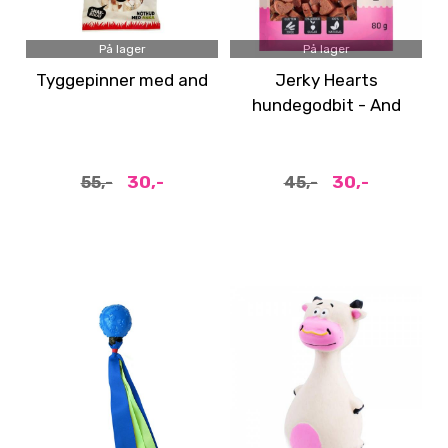
På lager
På lager
Tyggepinner med and
Jerky Hearts
hundegodbit - And
30,-
30,-
55,-
45,-