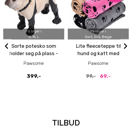
På lager i
På lager i
S, M, L
Sort, Grå, Beige
‹
›
Sorte potesko som
Lite fleeceteppe til
holder seg på plass -
hund og katt med
4pk med holder
potetrykk 60x70cm
Pawsome
Pawsome
399,-
69,-
99,-
TILBUD