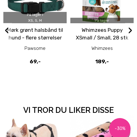
På lager i
XS, S, M
På lager
‹
›
Mørk grønt halsbånd til
Whimzees Puppy
hund - flere størrelser
XSmall / Small, 28 stk
Pawsome
Whimzees
69,-
189,-
VI TROR DU LIKER DISSE
-30%