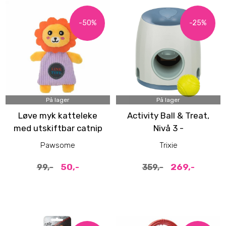
-50%
-25%
På lager
På lager
Løve myk katteleke
Activity Ball & Treat,
med utskiftbar catnip
Nivå 3 -
aktiviseringsleke til
Pawsome
Trixie
hund
50,-
269,-
99,-
359,-