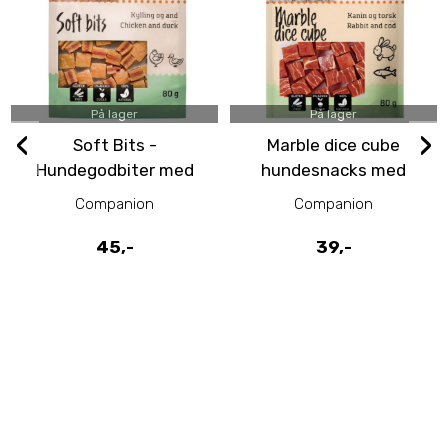
På lager
På lager
‹
›
Soft Bits -
Marble dice cube
Hundegodbiter med
hundesnacks med
Kylling og And
kanin og torsk
Companion
Companion
45,-
39,-