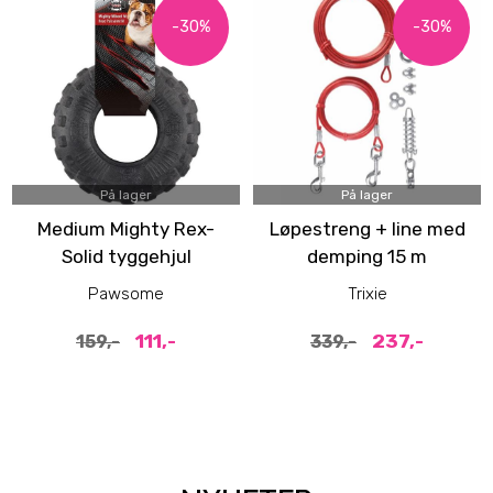
-30%
-30%
På lager
På lager
Medium Mighty Rex-
Løpestreng + line med
Solid tyggehjul
demping 15 m
hundeleke
Pawsome
Trixie
111,-
237,-
159,-
339,-