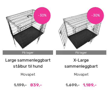
-30%
-30%
På lager
På lager
Large sammenleggbart
X-Large
stålbur til hund
sammenleggbart
(93x62x69cm)
stålbur til hund
Movapet
Movapet
(109x71x79cm)
839,-
1.189,-
1.199,-
1.699,-