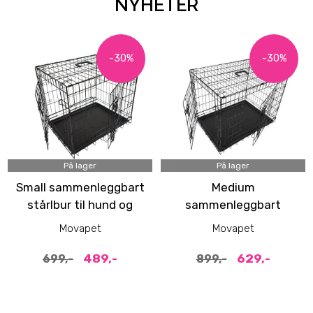
NYHETER
-30%
-30%
På lager
På lager
Small sammenleggbart
Medium
stårlbur til hund og
sammenleggbart
katt (64x48x54cm)
stålbur til hund
Movapet
Movapet
(78x55x62cm)
489,-
629,-
699,-
899,-