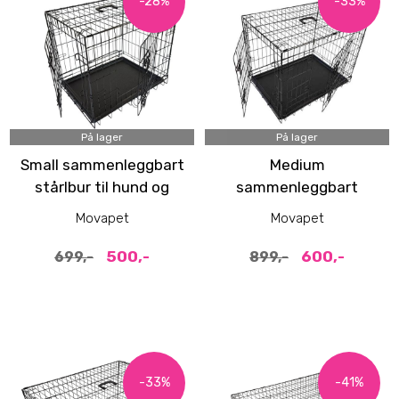
-28%
-33%
På lager
På lager
Small sammenleggbart
Medium
stårlbur til hund og
sammenleggbart
katt (64x48x54cm)
stålbur til hund
Movapet
Movapet
(78x55x62cm)
500,-
600,-
699,-
899,-
-33%
-41%