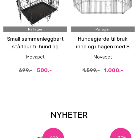
På lager
På lager
Small sammenleggbart
Hundegjerde til bruk
stårlbur til hund og
inne og i hagen med 8
katt (64x48x54cm)
paneler - høyde 76 cm
Movapet
Movapet
500,-
1.000,-
699,-
1.599,-
NYHETER