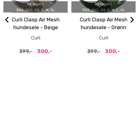
På lager i
På lager i
3XS, 2XS, XS, S, M, XL
3XS, 2XS, XS, S, M, L, XL
‹
›
Curli Clasp Air Mesh
Curli Clasp Air Mesh
hundesele - Beige
hundesele - Grønn
Moss
Curli
Curli
300,-
300,-
399,-
399,-