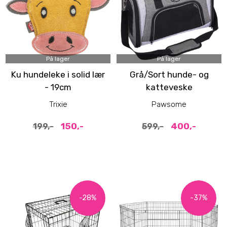
På lager
På lager
Ku hundeleke i solid lær
Grå/Sort hunde- og
- 19cm
katteveske
Trixie
Pawsome
150,-
400,-
199,-
599,-
-28%
-37%