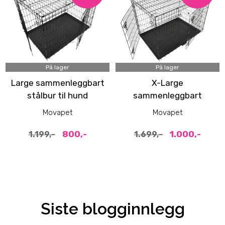
På lager
På lager
Large sammenleggbart
X-Large
stålbur til hund
sammenleggbart
(93x62x69cm)
stålbur til hund
Movapet
Movapet
(109x71x79cm)
800,-
1.000,-
1.199,-
1.699,-
Siste blogginnlegg