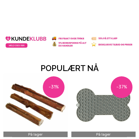
POPULÆRT NÅ
-31%
-37%
På lager
På lager