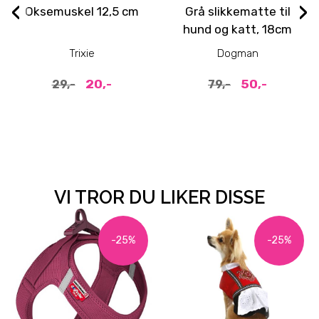
‹
›
Oksemuskel 12,5 cm
Grå slikkematte til
hund og katt, 18cm
Trixie
Dogman
20,-
50,-
29,-
79,-
VI TROR DU LIKER DISSE
-25%
-25%