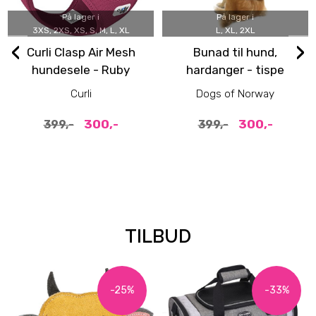
På lager i
På lager i
3XS, 2XS, XS, S, M, L, XL
L, XL, 2XL
‹
›
Curli Clasp Air Mesh
Bunad til hund,
hundesele - Ruby
hardanger - tispe
Curli
Dogs of Norway
300,-
300,-
399,-
399,-
TILBUD
-25%
-33%