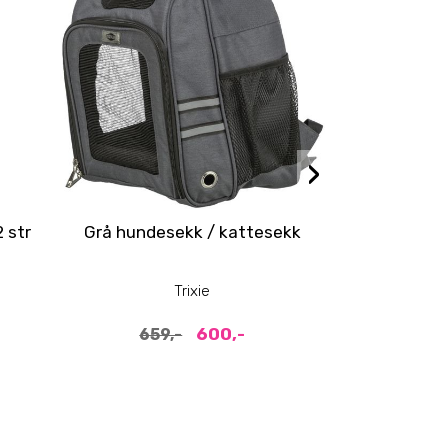
›
 str
Grå hundesekk / kattesekk
Be Eco Capri
hund 
Trixie
600,-
1
659,-