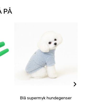
Å PÅ
›
Blå supermyk hundegenser
Mini brun p
s