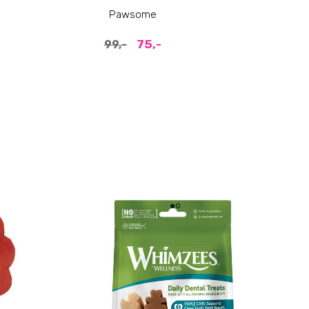
Pawsome
P
75,-
99,-
69