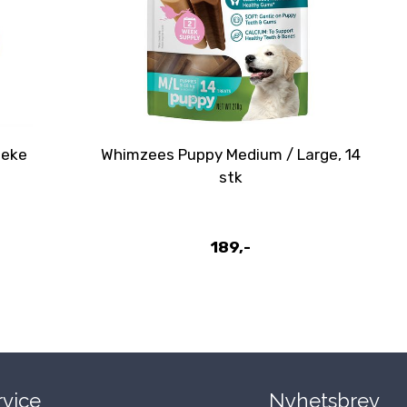
leke
Whimzees Puppy Medium / Large, 14
stk
189,-
vice
Nyhetsbrev