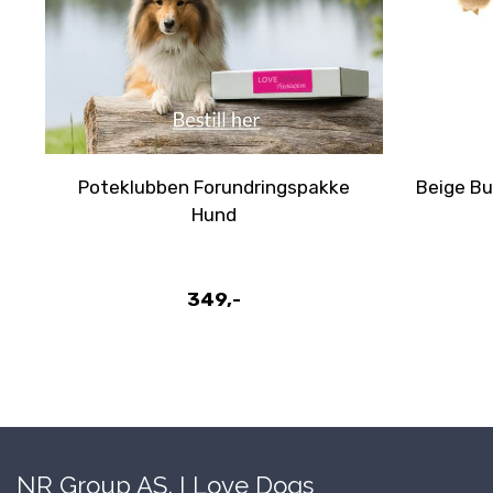
Poteklubben Forundringspakke
Beige Bu
Hund
349,-
NR Group AS, I Love Dogs