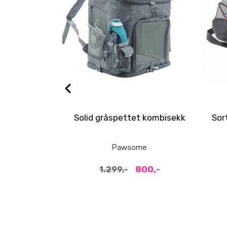
‹
Solid gråspettet kombisekk
Sor
Pawsome
800,-
1.299,-