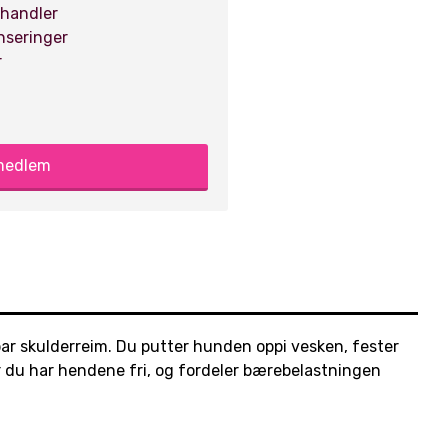
 handler
anseringer
r
 medlem
bar skulderreim. Du putter hunden oppi vesken, fester
r du har hendene fri, og fordeler bærebelastningen