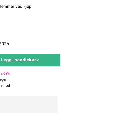
lemmer ved kjøp
.2026
Legg i handlekurv
fra 69kr
dager
en toll