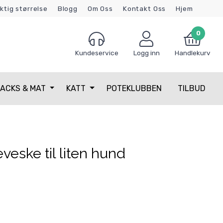
iktig størrelse
Blogg
Om Oss
Kontakt Oss
Hjem
0
Kundeservice
Logg inn
Handlekurv
ACKS & MAT
KATT
POTEKLUBBEN
TILBUD
veske til liten hund