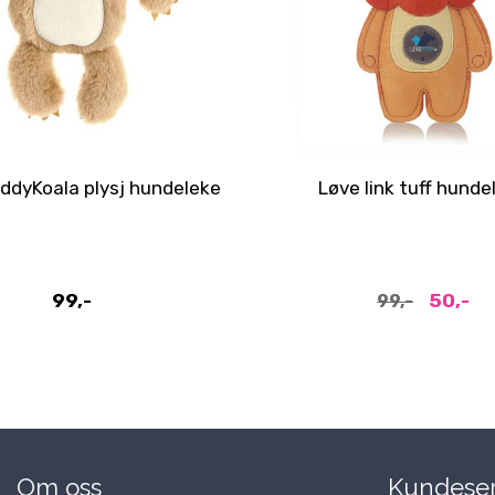
ddyKoala plysj hundeleke
Løve link tuff hunde
99,-
50,-
99,-
Om oss
Kundeser