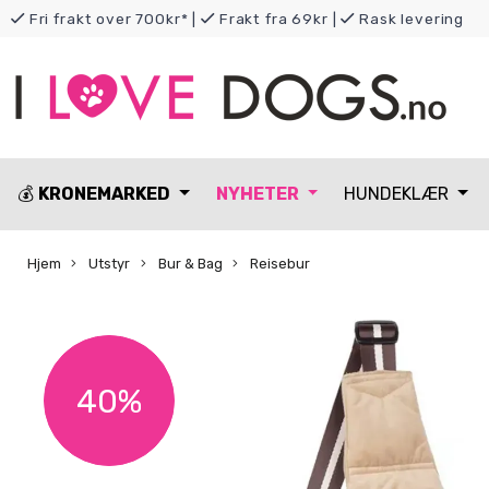
Fri frakt over 700kr*
|
Frakt fra 69kr
|
Rask levering
💰
KRONEMARKED
NYHETER
HUNDEKLÆR
Hjem
Utstyr
Bur & Bag
Reisebur
40%