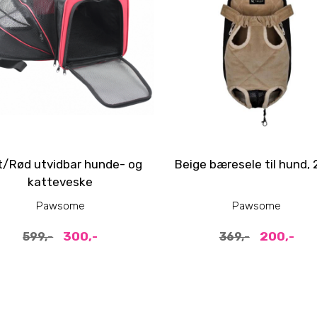
t/Rød utvidbar hunde- og
Beige bæresele til hund, 2
katteveske
Pawsome
Pawsome
300,-
200,-
599,-
369,-