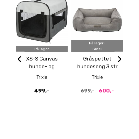
På lager i
På lager
Small
‹
›
XS-S Canvas
Gråspettet
Ros
hunde- og
hundeseng 3 str
m
kattebur 55 cm
Trixie
Trixie
499,-
600,-
699,-