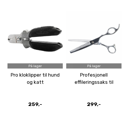
På lager
På lager
Pro kloklipper til hund
Profesjonell
og katt
effileringssaks til
hund og katt
259,-
299,-