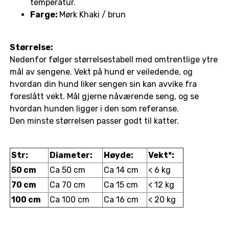
temperatur.
Farge:
Mørk Khaki / brun
Størrelse:
Nedenfor følger størrelsestabell med omtrentlige ytre
mål av sengene. Vekt på hund er veiledende, og
hvordan din hund liker sengen sin kan avvike fra
foreslått vekt. Mål gjerne nåværende seng, og se
hvordan hunden ligger i den som referanse.
Den minste størrelsen passer godt til katter.
Str:
Diameter:
Høyde:
Vekt*:
50 cm
Ca 50 cm
Ca 14 cm
< 6 kg
70 cm
Ca 70 cm
Ca 15 cm
< 12 kg
100 cm
Ca 100 cm
Ca 16 cm
< 20 kg