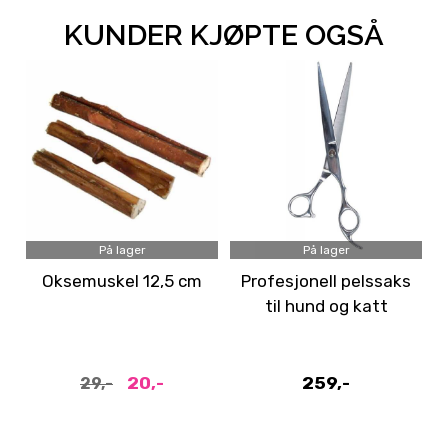
KUNDER KJØPTE OGSÅ
På lager
På lager
Oksemuskel 12,5 cm
Profesjonell pelssaks
til hund og katt
20,-
259,-
29,-