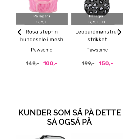
På lager i
På lager i
S, M, L
S, M, L, XL
50
‹
›
Rosa step-in
Leopardmønstret
L
hundesele i mesh
strikket
hundegenser
Flu
Pawsome
Pawsome
- 
100,-
150,-
149,-
199,-
KUNDER SOM SÅ PÅ DETTE
SÅ OGSÅ PÅ