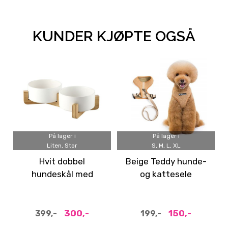
KUNDER KJØPTE OGSÅ
På lager i
På lager i
Liten, Stor
S, M, L, XL
Hvit dobbel
Beige Teddy hunde-
hundeskål med
og kattesele
bambus stativ - 2 str
300,-
150,-
399,-
199,-