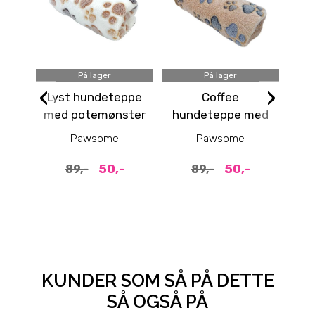
På lager
På lager
‹
›
Lyst hundeteppe
Coffee
Bag
med potemønster
hundeteppe med
50x75cm
potemønster
Pawsome
Pawsome
50x75cm
50,-
50,-
89,-
89,-
4
KUNDER SOM SÅ PÅ DETTE
SÅ OGSÅ PÅ