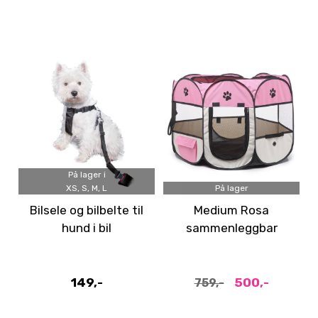
På lager i
XS, S, M, L
På lager
Bilsele og bilbelte til
Medium Rosa
hund i bil
sammenleggbar
valpegård i canvas, Ø:
90cm
149,-
500,-
759,-