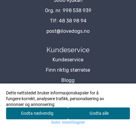
3660 Rjukan
Org. nr. 998 538 939
Tlf:
48 38 98 94
post@ilovedogs.no
Kundeservice
Kundeservice
Finn riktig størrelse
Blogg
Om Oss
Dette nettstedet bruker informasjonskapsler for å
fungere korrekt, analysere trafikk, personalisering av
Kontakt Oss
annonser og annonsering.
Forhandler
Godta nødvendig
Godta alle
0
Personvernserklæring
Juster innstillingene
Hjem
Meny
Søk
Konto
Handlekurv
Kundeklubb