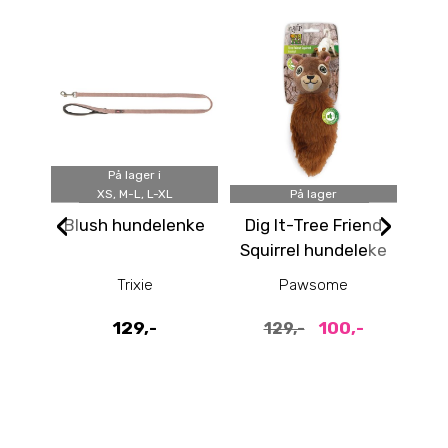
På lager i
Rød, 
XS, M-L, L-XL
På lager
‹
›
Blush hundelenke
Dig It-Tree Friend
Squirrel hundeleke
ha
Trixie
Pawsome
129,-
100,-
129,-