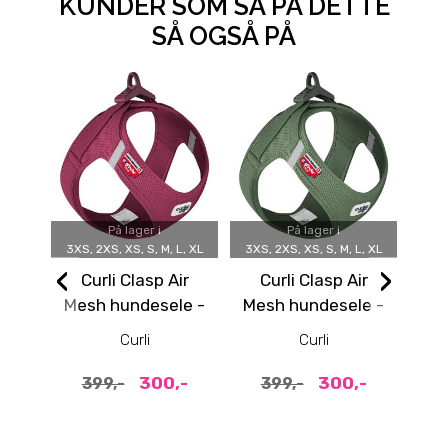
KUNDER SOM SÅ PÅ DETTE
SÅ OGSÅ PÅ
På lager i
På lager i
3XS, 2XS, XS, S, M, L, XL
3XS, 2XS, XS, S, M, L, XL
‹
›
Curli Clasp Air
Curli Clasp Air
Rø
Mesh hundesele -
Mesh hundesele -
Ruby
Grønn Moss
Curli
Curli
D
300,-
300,-
399,-
399,-