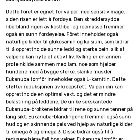
Dette fôret er egnet for valper med sensitiv mage,
siden risen er lett å fordøye. Den skreddersydde
fiberblandingen av kostfiber og roemasse fremmer
også en sunn fordøyelse. Fôret inneholder også
naturlige kilder til glukosamin og kalsium, som bidrar
til å opprettholde sunne ledd og sterke bein, slik at
valpene kan nyte et aktivt liv. Kylling er en annen
proteinkilde sammen med lam, noe som hjelper
hundene med å bygge sterke, slanke muskler.
Eukanuba tørrfôr inneholder også L-karnitin. Dette
støtter reduksjonen av kroppsfett. Valpen din kan
opprettholde en optimal vekt, og det er mindre
belastning på leddene. De unike sekskantede
Eukanuba-brokkene bidrar til rene og sunne tenner på
lang sikt. Eukanuba-blandingene fremmer også sunn
hud og en skinnende pels ved hjelp av naturlige kilder
til omega 6 og omega 3. Disse bidrar også til å
redusere håravfall hos valper. Eukanuba tørrfôr er