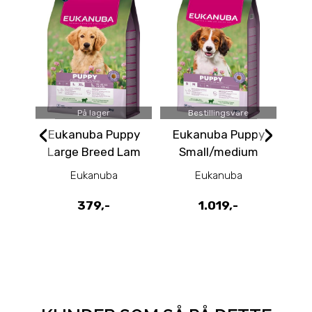
På lager
Bestillingsvare
‹
›
Eukanuba Puppy
Eukanuba Puppy
Eu
Large Breed Lam
Small/medium
& Ris 3kg
Breed Lam & Ris
Eukanuba
Eukanuba
12kg
379,-
1.019,-