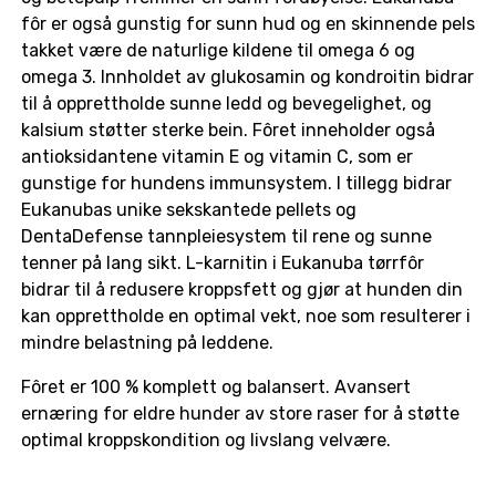
fôr er også gunstig for sunn hud og en skinnende pels
takket være de naturlige kildene til omega 6 og
omega 3. Innholdet av glukosamin og kondroitin bidrar
til å opprettholde sunne ledd og bevegelighet, og
kalsium støtter sterke bein. Fôret inneholder også
antioksidantene vitamin E og vitamin C, som er
gunstige for hundens immunsystem. I tillegg bidrar
Eukanubas unike sekskantede pellets og
DentaDefense tannpleiesystem til rene og sunne
tenner på lang sikt. L-karnitin i Eukanuba tørrfôr
bidrar til å redusere kroppsfett og gjør at hunden din
kan opprettholde en optimal vekt, noe som resulterer i
mindre belastning på leddene.
Fôret er 100 % komplett og balansert. Avansert
ernæring for eldre hunder av store raser for å støtte
optimal kroppskondition og livslang velvære.