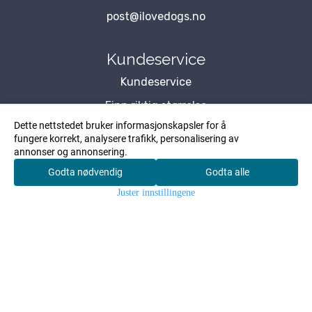
post@ilovedogs.no
Kundeservice
Kundeservice
Finn riktig størrelse
Dette nettstedet bruker informasjonskapsler for å
Blogg
fungere korrekt, analysere trafikk, personalisering av
Om Oss
annonser og annonsering.
Godta nødvendig
Godta alle
Kontakt Oss
0
Juster innstillingene
Hjem
Meny
Søk
Konto
Handlekurv
Forhandler
Personvernserklæring
Kundeklubb
Nyhetsbrev
Vil du motta NYHETER, TILBUD og INSPIRASJON