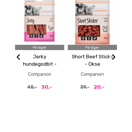
På lager
På lager
‹
›
Jerky
Short Beef Sticks
Mi
hundegodbit -
- Okse
And
Companion
Companion
30,-
20,-
45,-
39,-