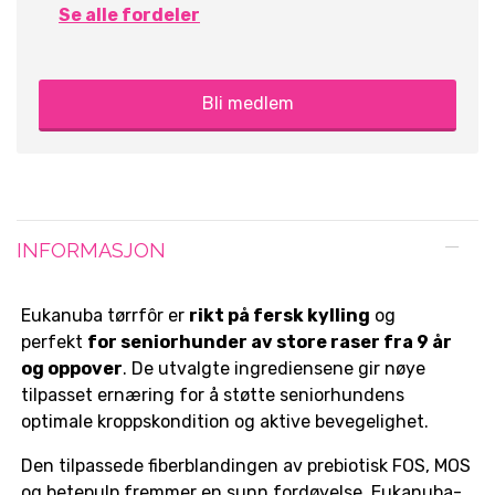
Se alle fordeler
Bli medlem
INFORMASJON
Eukanuba tørrfôr er
rikt på fersk kylling
og
perfekt
for seniorhunder av store raser fra 9 år
og oppover
. De utvalgte ingrediensene gir nøye
tilpasset ernæring for å støtte seniorhundens
optimale kroppskondition og aktive bevegelighet.
Den tilpassede fiberblandingen av prebiotisk FOS, MOS
og betepulp fremmer en sunn fordøyelse. Eukanuba-