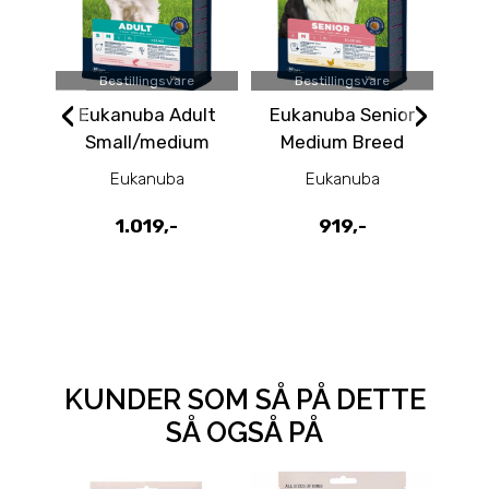
Bestillingsvare
Bestillingsvare
‹
›
Eukanuba Adult
Eukanuba Senior
Eu
Small/medium
Medium Breed
Laks og Bygg 12kg
kylling 12kg
Eukanuba
Eukanuba
1.019,-
919,-
KUNDER SOM SÅ PÅ DETTE
SÅ OGSÅ PÅ