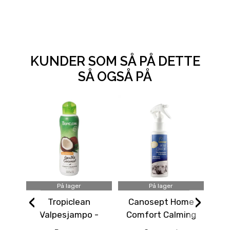
KUNDER SOM SÅ PÅ DETTE
SÅ OGSÅ PÅ
På lager
På lager
‹
›
Tropiclean
Canosept Home
3p
Valpesjampo -
Comfort Calming
to
Hyperallergenic
Spray: