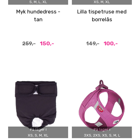
S, M, L, XL
XS, M, XL
Myk hundedress -
Lilla tispetruse med
tan
borrelås
150,-
100,-
259,-
149,-
På lager i
På lager i
XS, S, M, XL
3XS, 2XS, XS, S, M, L