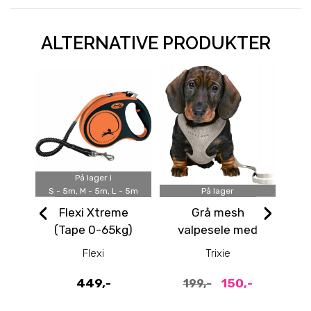
ALTERNATIVE PRODUKTER
På lager i
XS - 
S - 5m, M - 5m, L - 5m
På lager
‹
›
Flexi Xtreme
Grå mesh
Fl
(Tape 0-65kg)
valpesele med
Gul
lenke
Flexi
Trixie
449,-
150,-
199,-