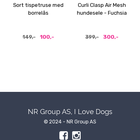
Sort tispetruse med
Curli Clasp Air Mesh
borrelås
hundesele - Fuchsia
100,-
300,-
149,-
399,-
NR Group AS, I Love Dogs
© 2024 - NR Group AS