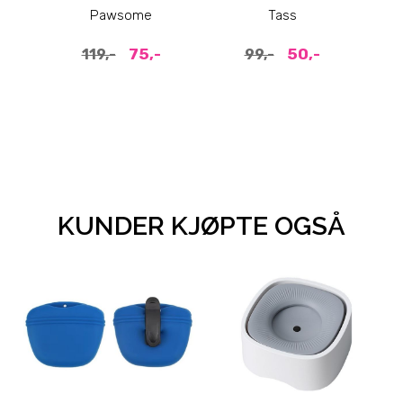
silikon
Hundeturer – One
Pawsome
Tass
Size Passer Alle
75,-
50,-
119,-
99,-
KUNDER KJØPTE OGSÅ