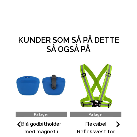
KUNDER SOM SÅ PÅ DETTE
SÅ OGSÅ PÅ
På lager
På lager
‹
›
Blå godbitholder
Fleksibel
Mør
med magnet i
Refleksvest for
hu