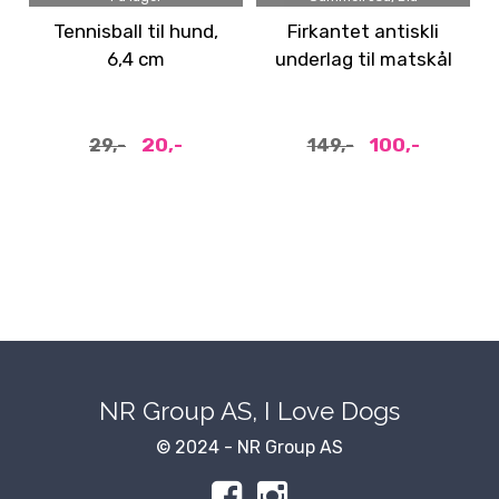
Tennisball til hund,
Firkantet antiskli
6,4 cm
underlag til matskål
20,-
100,-
29,-
149,-
NR Group AS, I Love Dogs
© 2024 - NR Group AS