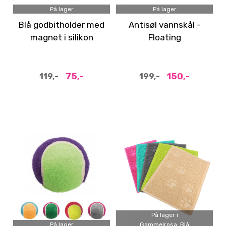
På lager
På lager
Blå godbitholder med
Antisøl vannskål -
magnet i silikon
Floating
hundevannskål (1,2 l)
75,-
150,-
119,-
199,-
På lager i
På lager
Gammelrosa, Blå