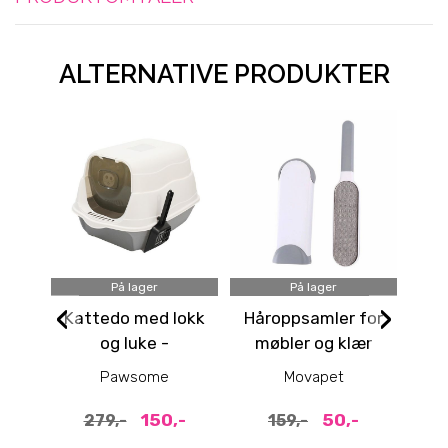
ALTERNATIVE PRODUKTER
På lager
På lager
‹
›
Kattedo med lokk
Håroppsamler for
Flå
og luke -
møbler og klær
Reduserer søl
Pawsome
Movapet
150,-
50,-
279,-
159,-