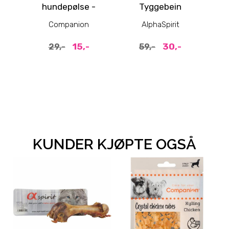
hundepølse -
Tyggebein
Okse
Companion
AlphaSpirit
15,-
30,-
29,-
59,-
KUNDER KJØPTE OGSÅ