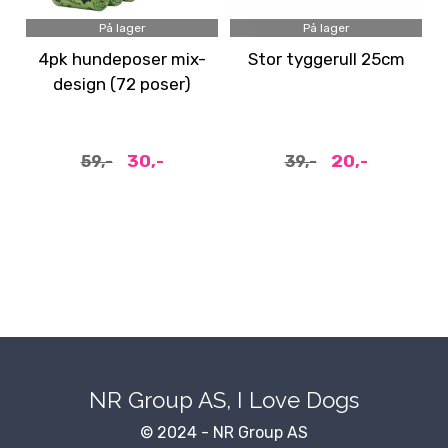
På lager
På lager
4pk hundeposer mix-
Stor tyggerull 25cm
design (72 poser)
30,-
20,-
59,-
39,-
NR Group AS, I Love Dogs
© 2024 - NR Group AS