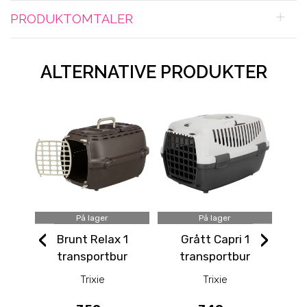
PRODUKTOMTALER
ALTERNATIVE PRODUKTER
På lager
På lager
‹
›
Brunt Relax 1
Grått Capri 1
Gr
transportbur
transportbur
(opptil 6kg)
m/beltefeste
kat
Trixie
Trixie