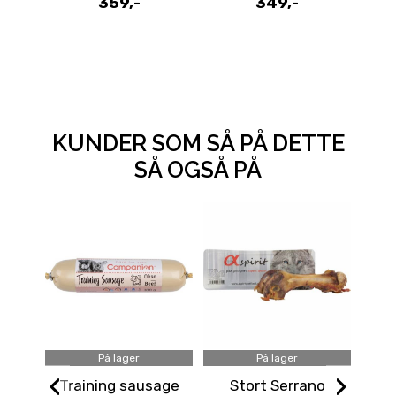
359,-
349,-
3
KUNDER SOM SÅ PÅ DETTE
SÅ OGSÅ PÅ
På lager
På lager
‹
›
Training sausage
Stort Serrano