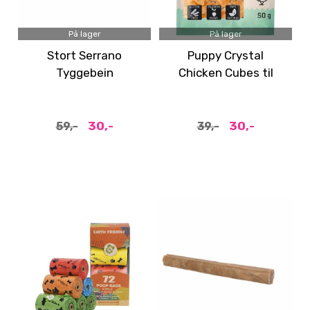
På lager
På lager
Stort Serrano
Puppy Crystal
Tyggebein
Chicken Cubes til
Valp
30,-
30,-
59,-
39,-