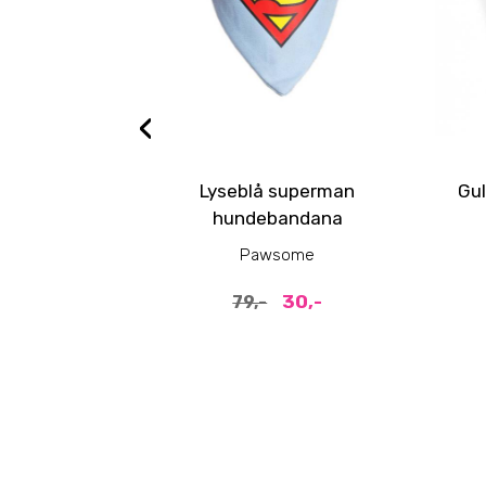
‹
Lyseblå superman
Gul
hundebandana
Pawsome
30,-
79,-