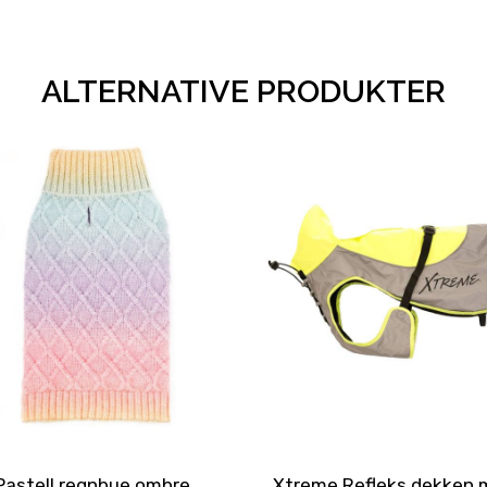
ALTERNATIVE PRODUKTER
Pastell regnbue ombre
Xtreme Refleks dekken 