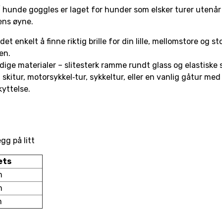
/ hunde goggles er laget for hunder som elsker turer utenår 
ens øyne.
t enkelt å finne riktig brille for din lille, mellomstore og s
ren.
ige materialer – slitesterk ramme rundt glass og elastiske s
 skitur, motorsykkel‐tur, sykkeltur, eller en vanlig gåtur me
kyttelse.
gg på litt
ets
m
m
m