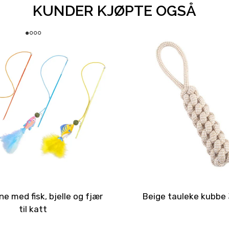
KUNDER KJØPTE OGSÅ
e med fisk, bjelle og fjær
Beige tauleke kubbe
til katt