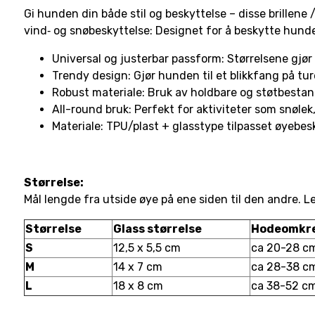
Gi hunden din både stil og beskyttelse – disse brillene 
vind‐ og snøbeskyttelse: Designet for å beskytte hund
Universal og justerbar passform: Størrelsene gjør de
Trendy design: Gjør hunden til et blikkfang på tu
Robust materiale: Bruk av holdbare og støtbestand
All-round bruk: Perfekt for aktiviteter som snølek,
Materiale: TPU/plast + glasstype tilpasset øyebes
Størrelse:
Mål lengde fra utside øye på ene siden til den andre. Le
Størrelse
Glass størrelse
Hodeomkr
S
12,5 x 5,5 cm
ca 20-28 c
M
14 x 7 cm
ca 28-38 c
L
18 x 8 cm
ca 38-52 c