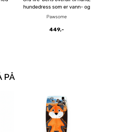
hundedress som er vann- og
vindtett
Pawsome
P
449,-
399
Å PÅ