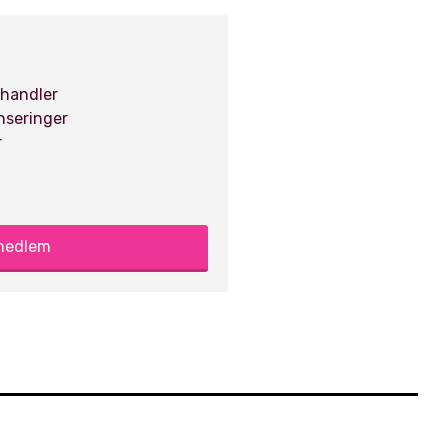
 handler
anseringer
r
 medlem