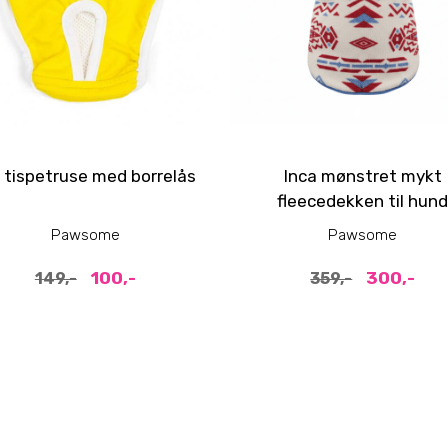
 tispetruse med borrelås
Inca mønstret mykt
fleecedekken til hun
Pawsome
Pawsome
100,-
300,-
149,-
359,-