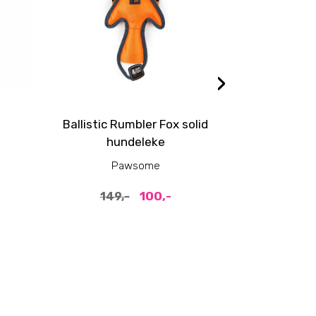
›
Ballistic Rumbler Fox solid
4pk so
d
hundeleke
potesokke
Pawsome
P
100,-
149,-
99