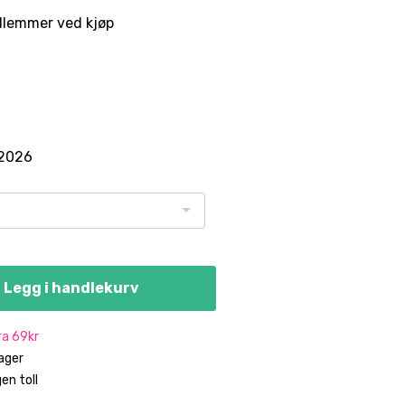
dlemmer ved kjøp
.2026
Legg i handlekurv
fra 69kr
dager
en toll