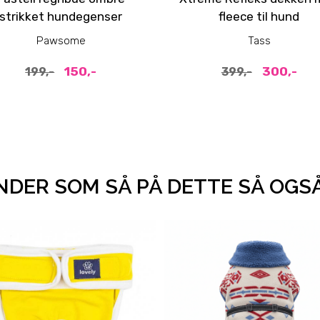
strikket hundegenser
fleece til hund
Pawsome
Tass
150,-
300,-
199,-
399,-
DER SOM SÅ PÅ DETTE SÅ OGS