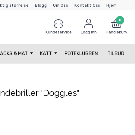
iktig størrelse
Blogg
Om Oss
Kontakt Oss
Hjem
0
Kundeservice
Logg inn
Handlekurv
ACKS & MAT
KATT
POTEKLUBBEN
TILBUD
debriller "Doggles"