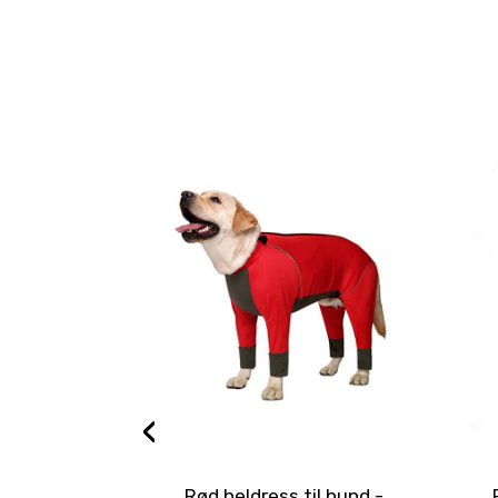
‹
Rød heldress til hund -