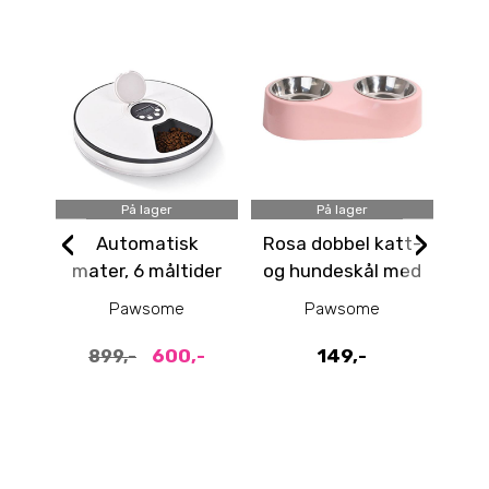
På lager
På lager
‹
›
Automatisk
Rosa dobbel katt-
S
mater, 6 måltider
og hundeskål med
Pl
stativ
Pawsome
Pawsome
600,-
149,-
899,-