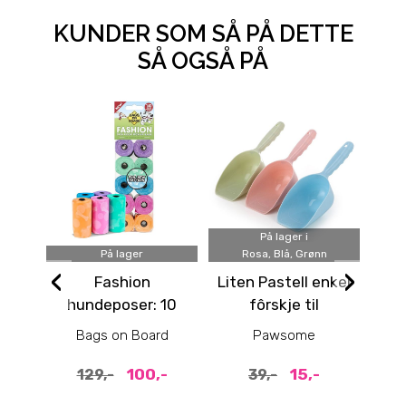
KUNDER SOM SÅ PÅ DETTE
SÅ OGSÅ PÅ
På lager i
På lager
Rosa, Blå, Grønn
‹
›
Fashion
Liten Pastell enkel
Mør
hundeposer: 10
fôrskje til
ruller - 140 poser
kattemat og
Bags on Board
Pawsome
hundemat, 3
farger
100,-
15,-
129,-
39,-