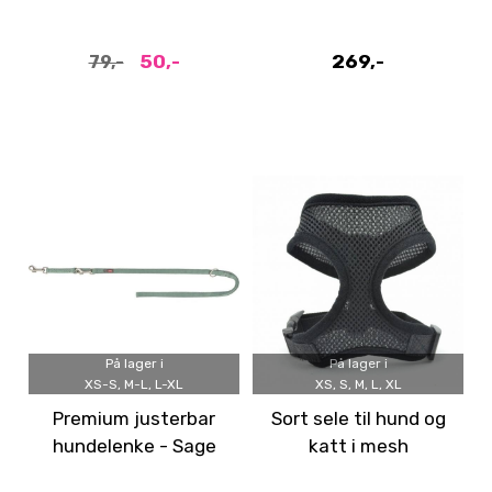
hundefôr 1,5 kg
50,-
269,-
79,-
På lager i
På lager i
XS-S, M-L, L-XL
XS, S, M, L, XL
Premium justerbar
Sort sele til hund og
hundelenke - Sage
katt i mesh