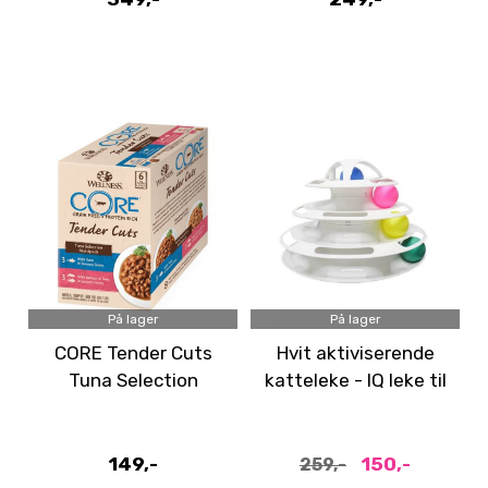
På lager
På lager
CORE Tender Cuts
Hvit aktiviserende
Tuna Selection
katteleke - IQ leke til
Multipack våtfôr til
pus
katt 6pk
149,-
150,-
259,-