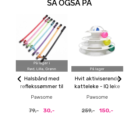
SÅ OGSÅ PÅ
På lager i
Rød, Lilla, Grønn
På lager
‹
›
Halsbånd med
Hvit aktiviserende
reflekssømmer til
katteleke - IQ leke
k
katt, med
til pus
ut
Pawsome
Pawsome
slippspenne
30,-
150,-
79,-
259,-