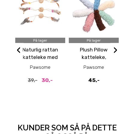
På lager
På lager
‹
›
Naturlig rattan
Plush Pillow
katteleke med
katteleke,
le
ekte fjær, 37 cm
fuskepels leke
Pawsome
Pawsome
30cm
30,-
45,-
39,-
KUNDER SOM SÅ PÅ DETTE