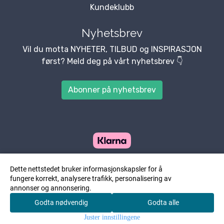
Kundeklubb
Nyhetsbrev
Vil du motta NYHETER, TILBUD og INSPIRASJON
først? Meld deg på vårt nyhetsbrev 👇
Abonner på nyhetsbrev
Dette nettstedet bruker informasjonskapsler for å
fungere korrekt, analysere trafikk, personalisering av
annonser og annonsering.
Godta nødvendig
Godta alle
0
Juster innstillingene
Hjem
Meny
Søk
Konto
Handlekurv