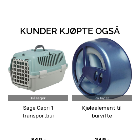
KUNDER KJØPTE OGSÅ
På lager
På lager
Sage Capri 1
Kjøleelement til
transportbur
burvifte
m/beltefeste
349,-
249,-