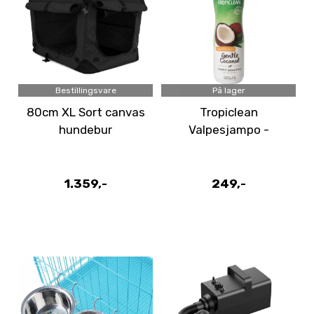
Bestillingsvare
På lager
80cm XL Sort canvas
Tropiclean
hundebur
Valpesjampo -
Hyperallergenic
1.359,-
249,-