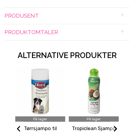
PRODUSENT
PRODUKTOMTALER
ALTERNATIVE PRODUKTER
På lager
På lager
‹
›
Tørrsjampo til
Tropiclean Sjampo
Pe