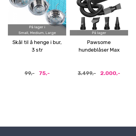
På lager i
Small, Medium, Large
På lager
Skål til å henge i bur,
Pawsome
3 str
hundeblåser Max
Airflow 3200W 4.3HK|
Kraftig profesjonell
hundeføner
75,-
2.000,-
99,-
3.499,-