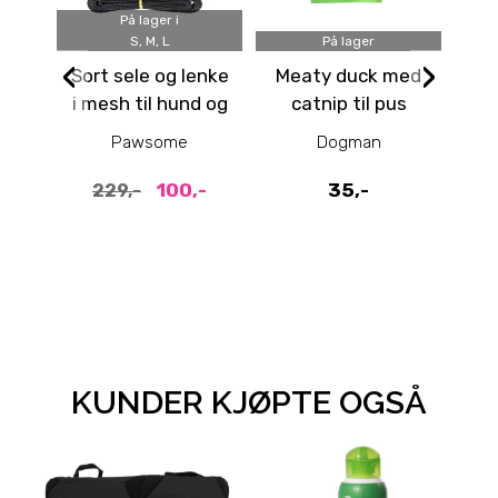
På lager i
S, M, L
På lager
‹
›
Sort sele og lenke
Meaty duck med
P
i mesh til hund og
catnip til pus
katt
h
Pawsome
Dogman
100,-
35,-
229,-
KUNDER KJØPTE OGSÅ