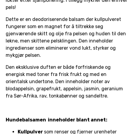
lukter etter sjamponering. I tillegg mykner den enhver
pels!
Dette er en deodoriserende balsam der kullpulveret
fungerer som en magnet for å tiltrekke seg
gjenværende skitt og olje fra pelsen og huden til den
lekne, men skittene pelsklingen. Den inneholder
ingredienser som eliminerer vond lukt, styrker og
mykgjør pelsen.
Den eksklusive duften er både forfriskende og
energisk med toner fra frisk frukt og med en
orientalsk undertone. Den inneholder noter av
blodappelsin, grapefrukt, appelsin, jasmin, geranium
fra Sør-Afrika, rav, tonkabønner og sandeltre.
Hundebalsamen inneholder blant annet:
Kullpulver
som renser og fjerner urenheter