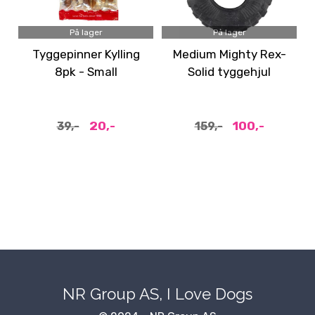
På lager
På lager
Tyggepinner Kylling
Medium Mighty Rex-
8pk - Small
Solid tyggehjul
hundeleke
20,-
100,-
39,-
159,-
NR Group AS, I Love Dogs