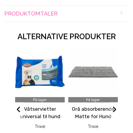
PRODUKTOMTALER
ALTERNATIVE PRODUKTER
På lager
På lager
‹
›
Våtservietter
Grå absorberende
universal til hund
Matte for Hund
og katt, 40pk
60x50cm
Trixie
Trixie