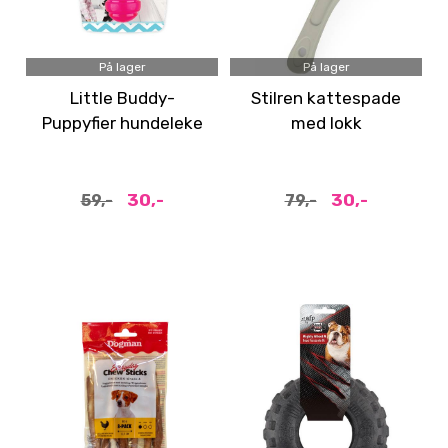
På lager
På lager
Little Buddy-
Stilren kattespade
Puppyfier hundeleke
med lokk
Small - Rosa
30,-
30,-
59,-
79,-