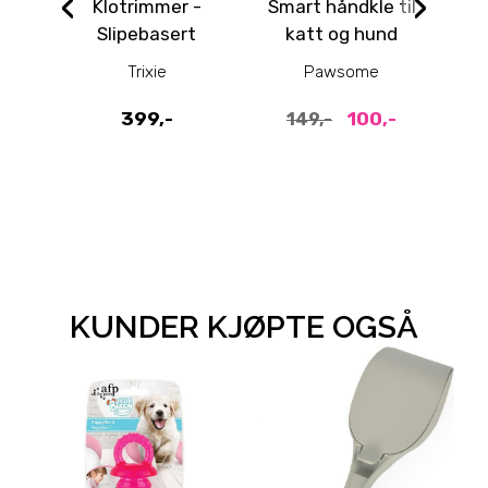
‹
›
Klotrimmer -
Smart håndkle til
Fi
Slipebasert
katt og hund
f
kloklipper for
s
Trixie
Pawsome
hund og katt
399,-
100,-
149,-
KUNDER KJØPTE OGSÅ