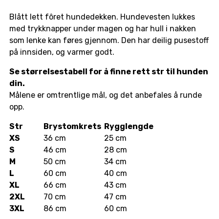
Blått lett fôret hundedekken. Hundevesten lukkes
med trykknapper under magen og har hull i nakken
som lenke kan føres gjennom. Den har deilig pusestoff
på innsiden, og varmer godt.
Se størrelsestabell for å finne rett str til hunden
din.
Målene er omtrentlige mål, og det anbefales å runde
opp.
Str
Brystomkrets
Rygglengde
XS
36 cm
25 cm
S
46 cm
28 cm
M
50 cm
34 cm
L
60 cm
40 cm
XL
66 cm
43 cm
2XL
70 cm
47 cm
3XL
86 cm
60 cm