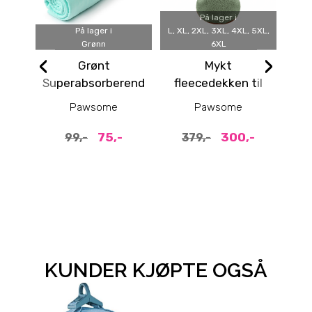
På lager i
På lager i
L, XL, 2XL, 3XL, 4XL, 5XL,
Grønn
6XL
‹
›
Grønt
Mykt
G
Superabsorberende
fleecedekken til
hundehåndkle
hund Brun/Grønt
Pawsome
Pawsome
75,-
300,-
99,-
379,-
KUNDER KJØPTE OGSÅ