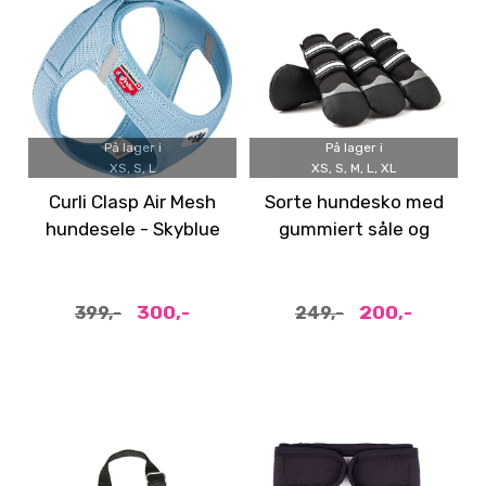
På lager i
På lager i
XS, S, L
XS, S, M, L, XL
Curli Clasp Air Mesh
Sorte hundesko med
hundesele - Skyblue
gummiert såle og
refleksstropper
300,-
200,-
399,-
249,-