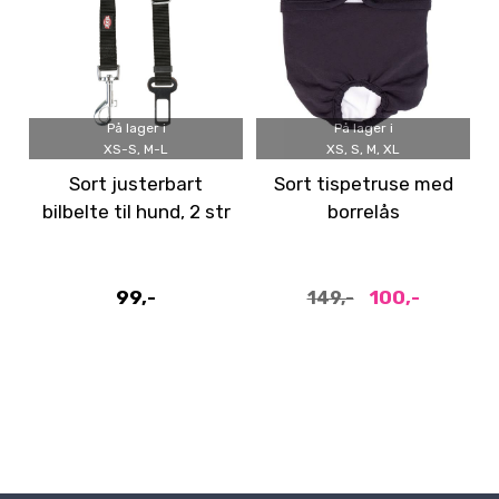
På lager i
På lager i
XS-S, M-L
XS, S, M, XL
Sort justerbart
Sort tispetruse med
bilbelte til hund, 2 str
borrelås
99,-
100,-
149,-