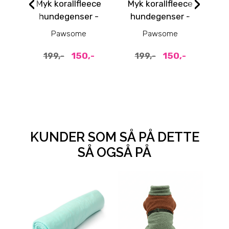
‹
›
Myk korallfleece
Myk korallfleece
My
hundegenser -
hundegenser -
h
rosa
beige
Pawsome
Pawsome
150,-
150,-
199,-
199,-
KUNDER SOM SÅ PÅ DETTE
SÅ OGSÅ PÅ