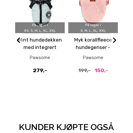
På lager i
På lager i
XS, S, M, L, XL, 2XL
S, M, L, XL, XXL
‹
›
Mint hundedekken
Myk korallfleece
med integrert
hundegenser -
h
sele
rosa
i
Pawsome
Pawsome
279,-
150,-
199,-
4
KUNDER KJØPTE OGSÅ