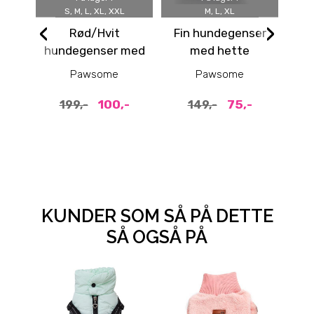
S, M, L, XL, XXL
M, L, XL
‹
›
Rød/Hvit
Fin hundegenser
Grø
hundegenser med
med hette
nordisk mønster
Pawsome
Pawsome
100,-
75,-
199,-
149,-
KUNDER SOM SÅ PÅ DETTE
SÅ OGSÅ PÅ