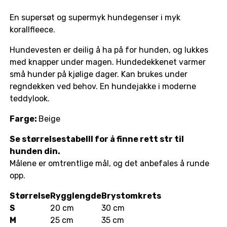
En supersøt og supermyk hundegenser i myk
korallfleece.
Hundevesten er deilig å ha på for hunden, og lukkes
med knapper under magen. Hundedekkenet varmer
små hunder på kjølige dager. Kan brukes under
regndekken ved behov. En hundejakke i moderne
teddylook.
Farge:
Beige
Se størrelsestabelll for å finne rett str til
hunden din.
Målene er omtrentlige mål, og det anbefales å runde
opp.
Størrelse
Rygglengde
Brystomkrets
S
20 cm
30 cm
M
25 cm
35 cm