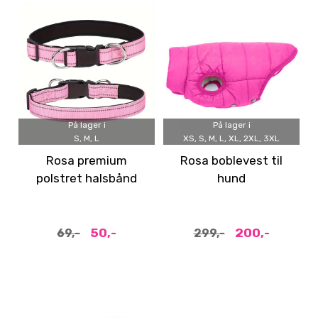
På lager i
På lager i
S, M, L
XS, S, M, L, XL, 2XL, 3XL
Rosa premium
Rosa boblevest til
polstret halsbånd
hund
med refleks og
dobbel D-ring
50,-
200,-
69,-
299,-