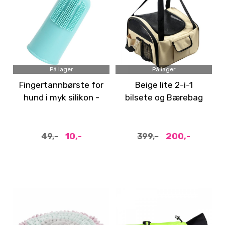
På lager
På lager
Fingertannbørste for
Beige lite 2-i-1
hund i myk silikon -
bilsete og Bærebag
turkis
til hund
10,-
200,-
49,-
399,-