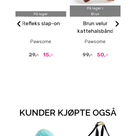
På lager i
På lager
Brun
‹
›
Refleks slap-on
Brun velur
Ly
kattehalsbånd
ha
med sløyfe til pus
og 
Pawsome
Pawsome
15,-
50,-
29,-
99,-
KUNDER KJØPTE OGSÅ