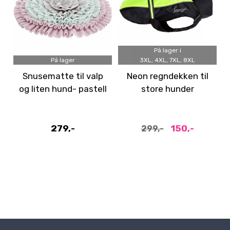
På lager i
På lager
3XL, 4XL, 7XL, 8XL
Snusematte til valp
Neon regndekken til
og liten hund- pastell
store hunder
279,-
150,-
299,-