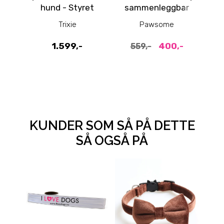
hund - Styret
sammenleggbar
va
valpegård i
Trixie
Pawsome
canvas Ø: 70
1.599,-
400,-
559,-
KUNDER SOM SÅ PÅ DETTE
SÅ OGSÅ PÅ