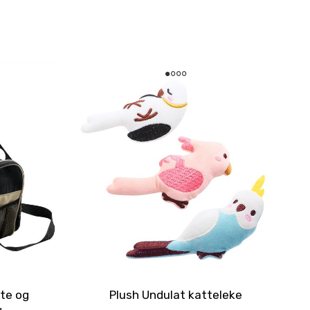
ete og
Plush Undulat katteleke