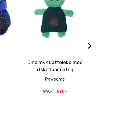
›
Dino myk katteleke med
Cat stic
utskiftbar catnip
poligo
Pawsome
P
50,-
99,-