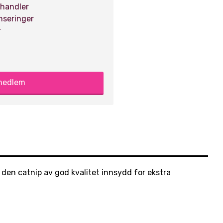
 handler
anseringer
r
 medlem
r den catnip av god kvalitet innsydd for ekstra