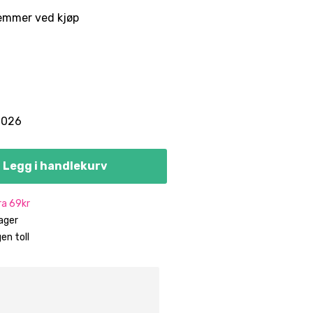
emmer ved kjøp
.2026
Legg i handlekurv
fra 69kr
dager
en toll