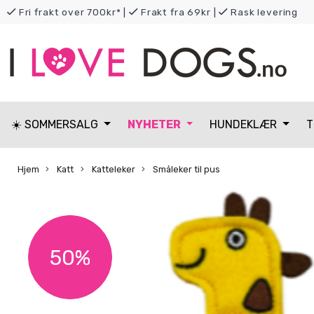
Fri frakt over 700kr*
|
Frakt fra 69kr
|
Rask levering
☀️ SOMMERSALG
NYHETER
HUNDEKLÆR
T
Hjem
Katt
Katteleker
Småleker til pus
50%