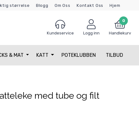
iktig størrelse
Blogg
Om Oss
Kontakt Oss
Hjem
0
Kundeservice
Logg inn
Handlekurv
CKS & MAT
KATT
POTEKLUBBEN
TILBUD
atteleke med tube og filt