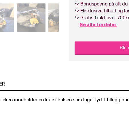
🐾 Bonuspoeng på alt du
🐾 Eksklusive tilbud og l
🐾 Gratis frakt over 700k
Se alle fordeler
Bli
ER
eleken inneholder en kule i halsen som lager lyd. I tillegg ha