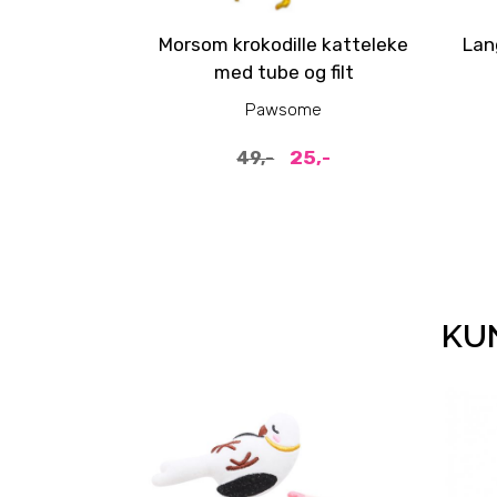
Morsom krokodille katteleke
Lan
med tube og filt
Pawsome
25,-
49,-
KUN