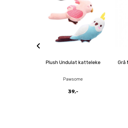
‹
Plush Undulat katteleke
Grå 
Pawsome
39,-