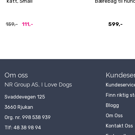
katt, Small
Bærebag til hun
111,-
599,-
159,-
Om oss
Kundeser
NR Group AS, I Love Dogs
Kundeservic
Finn riktig s
Svaddevegen 125
Blogg
3660 Rjukan
Om Oss
Org. nr. 998 538 939
Kontakt Oss
Tlf:
48 38 98 94