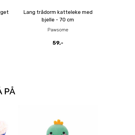
rget
Lang trådorm katteleke med
Plush Pi
bjelle - 70 cm
fuskep
Pawsome
P
59,-
Å PÅ