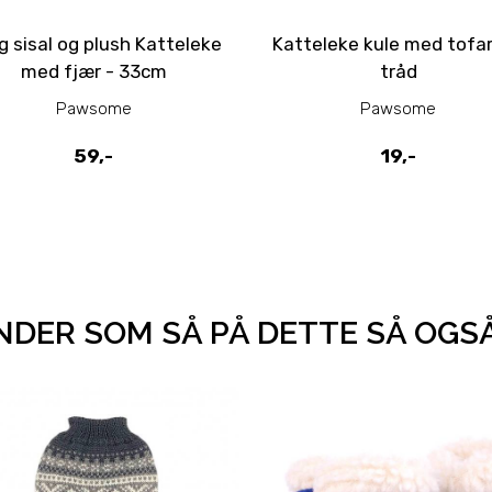
g sisal og plush Katteleke
Katteleke kule med tofa
med fjær - 33cm
tråd
Pawsome
Pawsome
59,-
19,-
DER SOM SÅ PÅ DETTE SÅ OGS