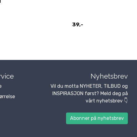
d
39,-
vice
Nyhetsbrev
e
Vil du motta NYHETER, TILBUD og
INSPIRASJON først? Meld deg på
tørrelse
vårt nyhetsbrev 👇
Abonner på nyhetsbrev