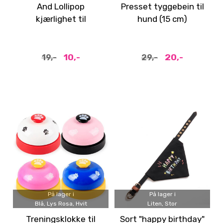
And Lollipop
Presset tyggebein til
kjærlighet til
hund (15 cm)
småhunder
10,-
20,-
19,-
29,-
På lager i
På lager i
Blå, Lys Rosa, Hvit
Liten, Stor
Treningsklokke til
Sort "happy birthday"