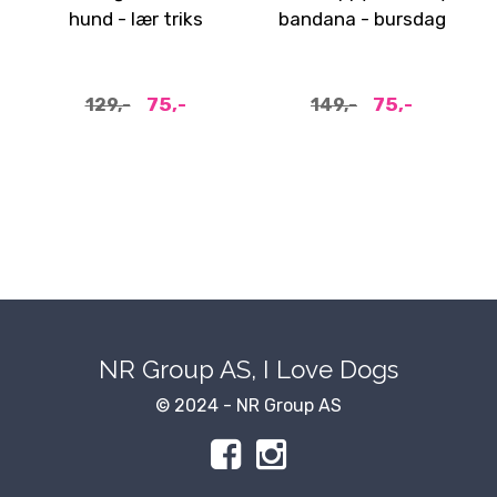
hund - lær triks
bandana - bursdag
ringeklokke
hund
75,-
75,-
129,-
149,-
NR Group AS, I Love Dogs
© 2024 - NR Group AS