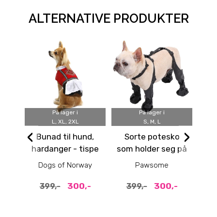
ALTERNATIVE PRODUKTER
På lager i
På lager i
L, XL, 2XL
S, M, L
3XS,
‹
›
Bunad til hund,
Sorte potesko
C
hardanger - tispe
som holder seg på
Me
plass - 4pk med
Dogs of Norway
Pawsome
holder
300,-
300,-
399,-
399,-