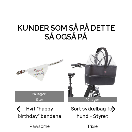
KUNDER SOM SÅ PÅ DETTE
SÅ OGSÅ PÅ
På lager i
Stor
På lager
‹
›
Hvit "happy
Sort sykkelbag for
Be
birthday" bandana
hund - Styret
m
- bursdag hund
Pawsome
Trixie