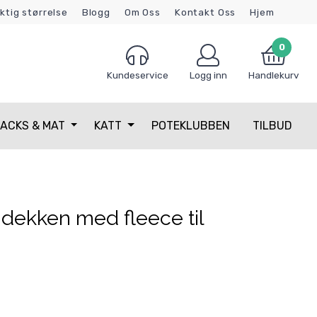
iktig størrelse
Blogg
Om Oss
Kontakt Oss
Hjem
0
Kundeservice
Logg inn
Handlekurv
ACKS & MAT
KATT
POTEKLUBBEN
TILBUD
dekken med fleece til