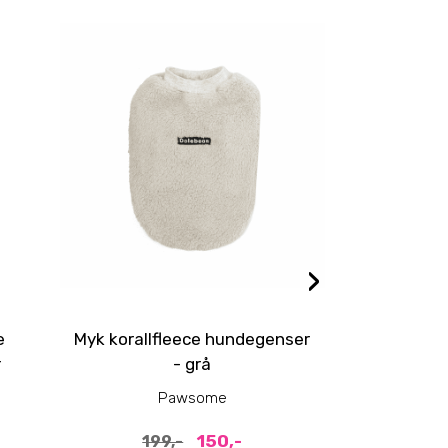
›
e
Myk korallfleece hundegenser
Grønt 
r
- grå
hun
Pawsome
P
150,-
199,-