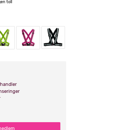
en toll
 handler
anseringer
r
 medlem