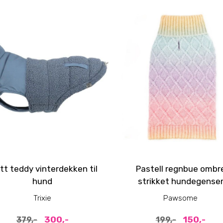
tt teddy vinterdekken til
Pastell regnbue ombr
hund
strikket hundegense
Trixie
Pawsome
300,-
150,-
379,-
199,-