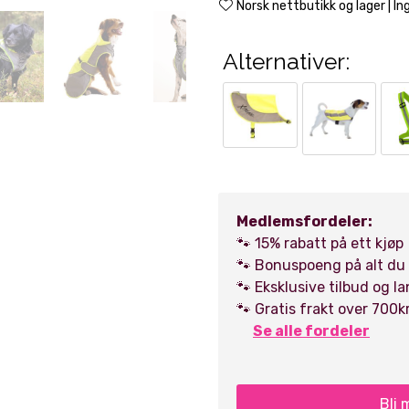
Norsk nettbutikk og lager | Ing
Alternativer:
Kjøp
Kjøp
Kjøp
Kjøp
Kjøp
Medlemsfordeler:
🐾 15% rabatt på ett kjøp
🐾 Bonuspoeng på alt du
🐾 Eksklusive tilbud og l
🐾 Gratis frakt over 700k
Se alle fordeler
Bli