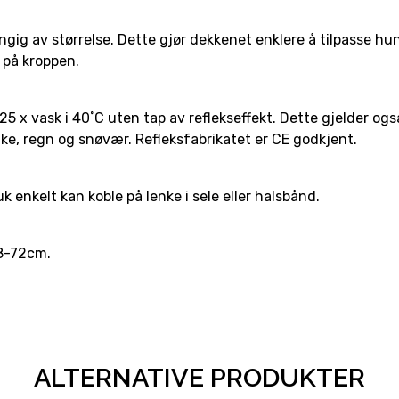
engig av størrelse. Dette gjør dekkenet enklere å tilpasse h
 på kroppen.
25 x vask i 40˚C uten tap av reflekseffekt. Dette gjelder o
 tåke, regn og snøvær. Refleksfabrikatet er CE godkjent.
k enkelt kan koble på lenke i sele eller halsbånd.
18-72cm.
ALTERNATIVE PRODUKTER