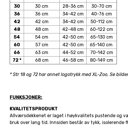
30
30 cm
28-36 cm
30-70 cm
36
36 cm
34-42 cm
40-76 cm
42
42 cm
34-42 cm
50-112 cm
48
48 cm
42-48 cm
60-122 cm
54
54 cm
42-50 cm
65-130 cm
60
57 cm
42-50 cm
65-140 cm
66
63 cm
44-52 cm
70-142 cm
72 *
68 cm
46-58 cm
80-149 cm
* Str 18 og 72 har annet logotrykk med XL-Zoo. Se bilder
FUNKSJONER:
KVALITETSPRODUKT
Allværsdekkenet er laget i høykvalitets pustende og va
bruk over lang tid. Innsiden består av tykk, isolerende 