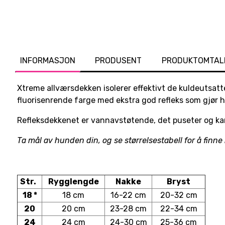
INFORMASJON
PRODUSENT
PRODUKTOMTAL
Xtreme allværsdekken isolerer effektivt de kuldeutsatt
fluorisenrende farge med ekstra god refleks som gjør 
Refleksdekkenet er vannavstøtende, det puseter og kan
Ta mål av hunden din, og se størrelsestabell for å finne 
Str.
Rygglengde
Nakke
Bryst
18 *
18 cm
16-22 cm
20-32 cm
20
20 cm
23-28 cm
22-34 cm
24
24 cm
24-30 cm
25-36 cm