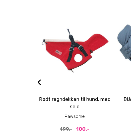
‹
Rødt regndekken til hund, med
Blå
sele
Pawsome
100,-
199,-