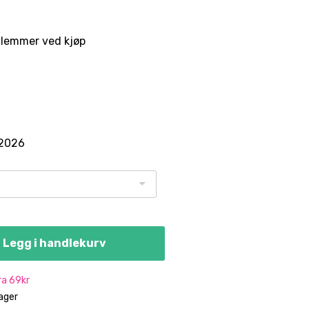
lemmer ved kjøp
.2026
Legg i handlekurv
fra 69kr
dager