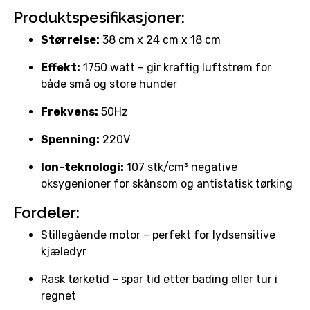
Produktspesifikasjoner:
Størrelse:
38 cm x 24 cm x 18 cm
Effekt:
1750 watt – gir kraftig luftstrøm for
både små og store hunder
Frekvens:
50Hz
Spenning:
220V
Ion-teknologi:
107 stk/cm³ negative
oksygenioner for skånsom og antistatisk tørking
Fordeler:
Stillegående motor – perfekt for lydsensitive
kjæledyr
Rask tørketid – spar tid etter bading eller tur i
regnet