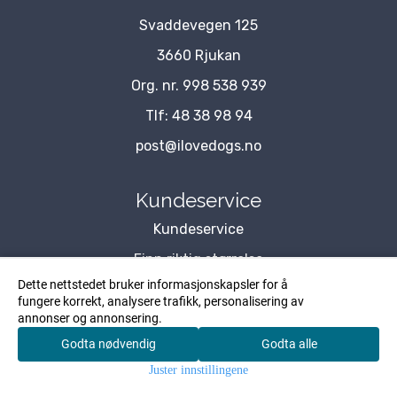
Svaddevegen 125
3660 Rjukan
Org. nr. 998 538 939
Tlf:
48 38 98 94
post@ilovedogs.no
Kundeservice
Kundeservice
Finn riktig størrelse
Dette nettstedet bruker informasjonskapsler for å
Blogg
fungere korrekt, analysere trafikk, personalisering av
annonser og annonsering.
Om Oss
Godta nødvendig
Godta alle
Kontakt Oss
0
Juster innstillingene
Hjem
Meny
Søk
Konto
Handlekurv
Forhandler