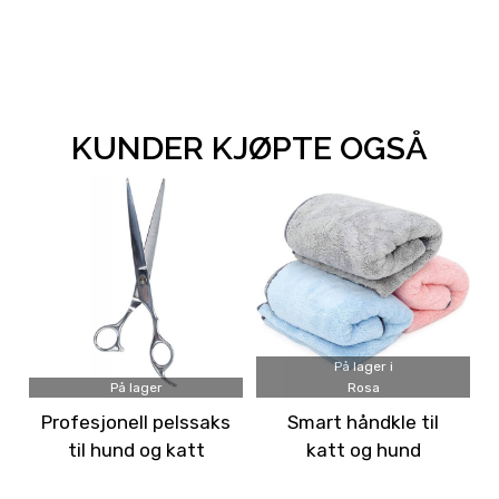
KUNDER KJØPTE OGSÅ
På lager i
På lager
Rosa
Profesjonell pelssaks
Smart håndkle til
til hund og katt
katt og hund