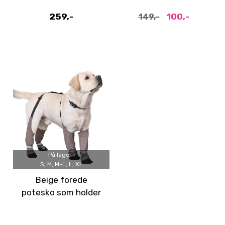
259,-
100,-
149,-
På lager i
S, M, M-L, L, XL
Beige forede
potesko som holder
seg på plass - 4pk
med holder