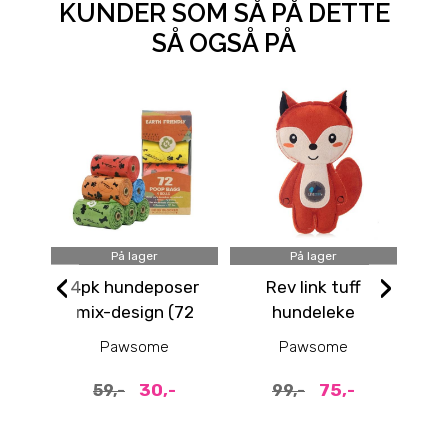
KUNDER SOM SÅ PÅ DETTE
SÅ OGSÅ PÅ
På lager
På lager
‹
›
4pk hundeposer
Rev link tuff
mix-design (72
hundeleke
poser)
c
Pawsome
Pawsome
30,-
75,-
59,-
99,-