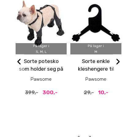
På lager i
På lager i
S, M, L
M
3XS,
‹
›
Sorte potesko
Sorte enkle
C
som holder seg på
kleshengere til
Me
plass - 4pk med
hundeklær, 3 str
Pawsome
Pawsome
holder
300,-
10,-
399,-
29,-