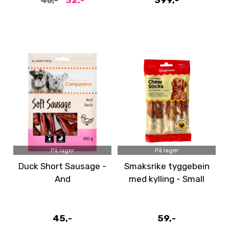
45,-
På lager
På lager
Duck Short Sausage -
Smaksrike tyggebein
And
med kylling - Small
45,-
59,-