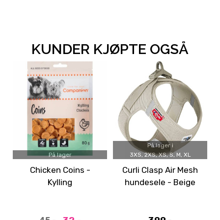
KUNDER KJØPTE OGSÅ
På lager i
På lager
3XS, 2XS, XS, S, M, XL
Chicken Coins -
Curli Clasp Air Mesh
Kylling
hundesele - Beige
32,-
399,-