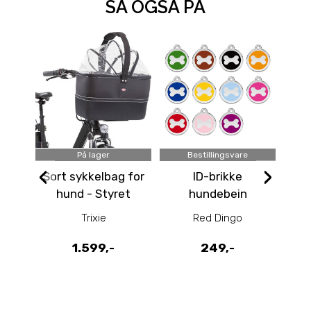
SÅ OGSÅ PÅ
På lager
Bestillingsvare
‹
›
Sort sykkelbag for
ID-brikke
hund - Styret
hundebein
syk
Trixie
Red Dingo
1.599,-
249,-