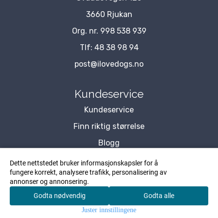
3660 Rjukan
Org. nr. 998 538 939
Tlf:
48 38 98 94
post@ilovedogs.no
Kundeservice
Kundeservice
Finn riktig størrelse
Blogg
Om Oss
Dette nettstedet bruker informasjonskapsler for å
fungere korrekt, analysere trafikk, personalisering av
Kontakt Oss
annonser og annonsering.
Forhandler
Godta nødvendig
Godta alle
0
Personvernserklæring
Juster innstillingene
Hjem
Meny
Søk
Konto
Handlekurv